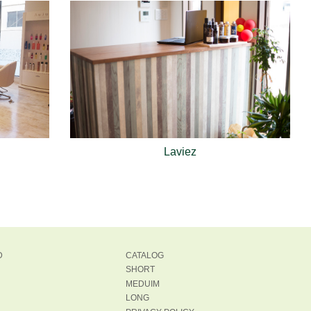
.21
MINORI
VAN COUNCIL 津店
夏色...
けましたね 夏本番です。クーラ
てるところでも、熱中症対策
ネイルも夏色に変更しました...
Laviez
.17
SUZUKI
VAN COUNCIL 津店
ーブグレージュ...
D
CATALOG
SHORT
グレージュとても人気です♪ 暗
MEDUIM
めどちらも髪質が綺麗に見える
LONG
のでおすすめです！...