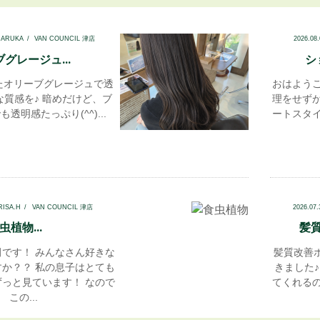
HARUKA
VAN COUNCIL 津店
2026.08
グレージュ...
シ
たオリーブグレージュで透
おはよう
な質感を♪ 暗めだけど、ブ
理をせず
透明感たっぷり(^^)...
ートスタ
RISA.H
VAN COUNCIL 津店
2026.07
虫植物...
髪質
です！ みんなさん好きな
髪質改善
か？？ 私の息子はとても
きました
っと見ています！ なので
てくれる
この...