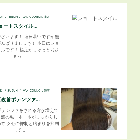
.05
HIROKI
VAN COUNCIL 津店
ョートスタイル...
ございます！ 連日暑いですが無
がんばりましょう！ 本日はショ
イルです！ 襟足がしゅっとおさ
まっ...
.31
SUZUKI
VAN COUNCIL 津店
改善ポテンツァ...
ポテンツァをされる方が増えて
♪ 髪の毛一本一本がしっかりし
ので クセの抑制と絡まりを抑制
して...