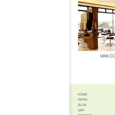
2026.07.23
ショー
おはようござ
り、とてつも
す。今年は津市
VAN C
覚悟し
2026.07.19
新し
HOME
NEWS
こんにちは！竹
BLOG
好きですかー？
Q&A
実家に犬が2匹