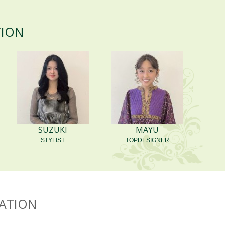
TION
29
NAGOMI
VAN COUNCIL 津店
クティベージュ...
ラーなしハイライトが入ってま
す！...
SUZUKI
MAYU
STYLIST
TOPDESIGNER
24
NAGOMI
VAN COUNCIL 津店
トレートロック...
整えてくれるアウトバストリー
ATION
手触り良くておすすめです！ ...