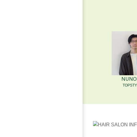
2026.07.30
ほんのりOli
おはようございま
藤木まゆです。
が、みなさま
NUNOB
TOPSTY
2026.07.28
デザインカ
鮮やかなライ
インカラー！ 
ルエットで、