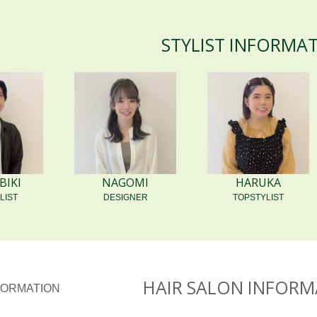
STYLIST INFORMA
MAYU
VAN COUNCIL 津店
2026.07.
ve外ハネカット...
ミル
す！vancouncil津店の
ダブルカ
 毎日暑い日が続いてます
いかがお過ごしでしょう
か？...
IKI
NAGOMI
HARUKA
LIST
DESIGNER
TOPSTYLIST
HARUKA
VAN COUNCIL 津店
2026.07.
ラー×コンパクトボ
ス
ブ...
うねりを
HAIR SALON INFORM
トメント 
ムグリーンが目を引くデザ
丸みのあるコンパクトなシ
後ろ姿まで美しく♪ 根元