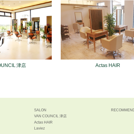
を...
HIROKI
VAN COUNCIL 津店
2026.07
トパーマ...
います！ 世は夏休みに入
梅雨が明
ない暑さを強いられていま
ーのきい
でも40度越えの酷暑日を
を。。。 
OUNCIL 津店
Actas HAIR
ておかなければ...
RISA.H
VAN COUNCIL 津店
2026.07
い家族...
オリ
SALON
RECOMMEN
VAN COUNCIL 津店
田です！ みなさん動物は
オリーブ
Actas HAIR
？ 私はとても好きです！
めも明る
Laviez
います。すごくかわいいで