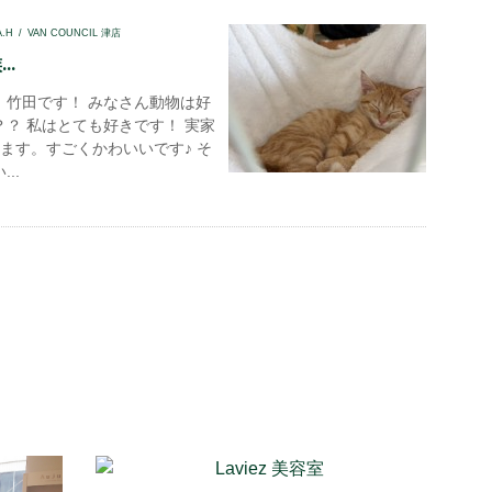
A.H
VAN COUNCIL 津店
..
！竹田です！ みなさん動物は好
？？ 私はとても好きです！ 実家
ます。すごくかわいいです♪ そ
..