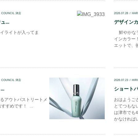
N COUNCIL 津店
2026.07.28
HAR
...
デザインカ
イライトが入ってま
鮮やかなラ
インカラー
エットで、後
N COUNCIL 津店
2026.07.23
HIR
..
ショートパー
るアウトバストリートメ
おはようご
すすめです！ ...
とてつもな
は津市でも
かなければい