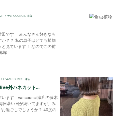
A.H
VAN COUNCIL 津店
竹田です！ みんなさん好きなも
すか？？ 私の息子はとても植物
っと見ています！ なのでこの前
塚...
U
VAN COUNCIL 津店
ive外ハネカット...
ます！vancouncil津店の藤木
 毎日暑い日が続いてますが、み
お過ごしでしょうか？ 40度の