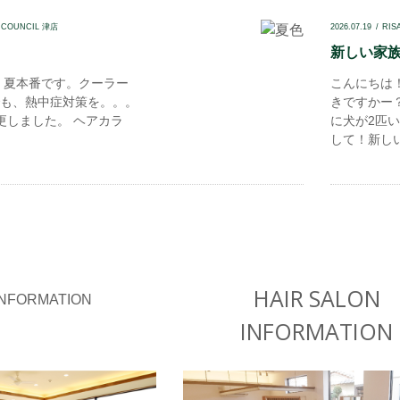
 COUNCIL 津店
2026.07.19
RIS
新しい家族.
 夏本番です。クーラー
こんにちは
も、熱中症対策を。。。
きですかー
しました。 ヘアカラ
に犬が2匹い
して！新しい.
HAIR SALON
INFORMATION