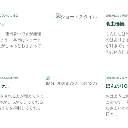
 COUNCIL 津店
2026.08.01
RIS
..
食虫植物...
！ 連日暑いですが無理
こんにちは
ょう！ 本日はショート
のはありま
足がしゅっとおさまって
が好きでず
のお休みに 赤
 COUNCIL 津店
2026.07.30
MAY
...
ほんのりOl
をされる方が増えてきま
おはようござい
一本がしっかりしてくれる
まゆです。
絡まりを抑制してくれて
なさまいかが
日々...