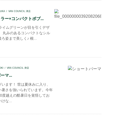
UKA
VAN COUNCIL 津店
ラー×コンパクトボブ...
イムグリーンが目を引くデザ
！ 丸みのあるコンパクトなシル
ろ姿まで美しく♪ 根...
OKI
VAN COUNCIL 津店
マ...
ざいます！ 世は夏休みに入り、
い暑さを強いられています。今年
40度越えの酷暑日を覚悟してお
けな...