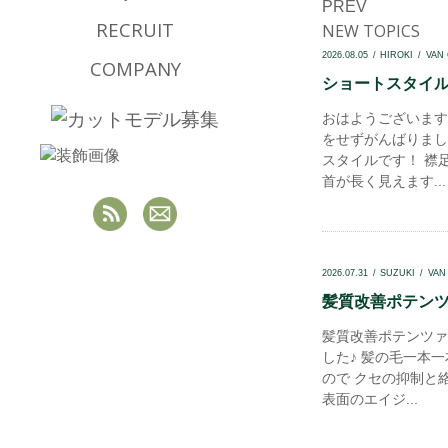
PREV
RECRUIT
NEW TOPICS
2026.08.05
HIROKI
VAN
COMPANY
ショートスタイル.
おはようございます
をせずがんばりまし
スタイルです！ 襟
首が長く見えます...
2026.07.31
SUZUKI
VAN
髪質改善ポテンツァ
髪質改善ポテンツァ
した♪ 髪の毛一本
ので クセの抑制と
表面のエイジ...