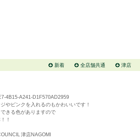
新着
全店舗共通
津店
ンジやピンクを入れるのもかわいいです！
もできる色がありますので
非！！
COUNCIL 津店
NAGOMI