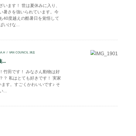
ざいます！ 世は夏休みに入り、
い暑さを強いられています。今
も40度越えの酷暑日を覚悟して
いけな...
SA.H
VAN COUNCIL 津店
..
！竹田です！ みなさん動物は好
？？ 私はとても好きです！ 実家
います。すごくかわいいです♪ そ
...