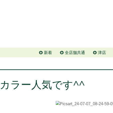
新着
全店舗共通
津店
カラー人気です^^