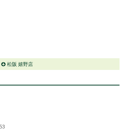
松阪 嬉野店