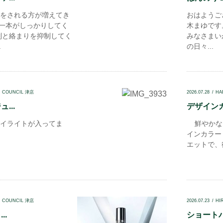
をされる方が増えてき
おはようござ
本一本がしっかりしてく
木まゆです
制と絡まりを抑制してく
みなさまい
.
の日々...
N COUNCIL 津店
2026.07.28
HA
...
デザインカ
イライトが入ってま
鮮やかな
インカラー
エットで、後
N COUNCIL 津店
2026.07.23
HI
..
ショートパ