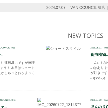
2024.07.07
VAN COUNCIL 津店
NEW TOPICS
 COUNCIL 津店
2026.08.01
RI
..
食虫植物..
！ 連日暑いですが無理
こんにちは
ょう！ 本日はショート
のはありま
足がしゅっとおさまって
が好きでず
のお休みに 赤
 COUNCIL 津店
2026.07.30
MA
...
ほんのりOl