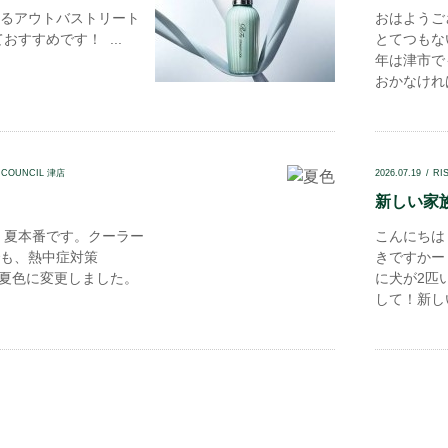
るアウトバストリート
おはようご
おすすめです！ ...
とてつもな
年は津市で
おかなければ
 COUNCIL 津店
2026.07.19
RI
新しい家族.
 夏本番です。クーラー
こんにちは
も、熱中症対策
きですかー
夏色に変更しました。
に犬が2匹
して！新しい