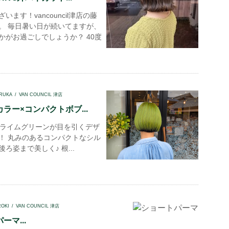
います！vancouncil津店の藤
。 毎日暑い日が続いてますが、
かがお過ごしでしょうか？ 40度
RUKA
VAN COUNCIL 津店
ラー×コンパクトボブ...
ライムグリーンが目を引くデザ
！ 丸みのあるコンパクトなシル
ろ姿まで美しく♪ 根...
ROKI
VAN COUNCIL 津店
ーマ...