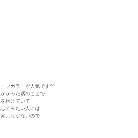
ーブカラーが人気です^^
色がかった紫のことで
系を続けていて
戦してみたい人には
や赤より少ないので