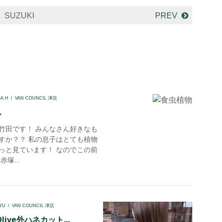
SUZUKI
PREV
SA.H
VAN COUNCIL 津店
.
竹田です！ みんなさん好きなも
すか？？ 私の息子はとても植物
っと見ています！ なのでこの前
塚...
YU
VAN COUNCIL 津店
ive外ハネカット...