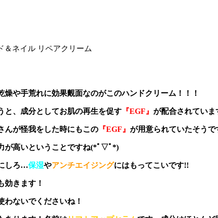
ド＆ネイル リペアクリーム
乾燥や手荒れに効果覿面なのがこのハンドクリーム！！！
うと、成分としてお肌の再生を促す
『EGF』
が配合されていま
さんが怪我をした時にもこの
『EGF』
が用意られていたそうで
が高いということですね(*ﾟ▽ﾟ*)
にしろ…
保湿
や
アンチエイジング
にはもってこいです!!
も効きます！
使わないでくださいね！