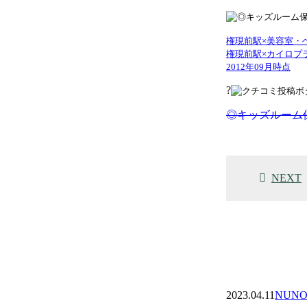
権現前駅×美容室・
権現前駅×カイロプ
2012年09月時点
?
◎キッズルーム保
NEXT
2023.04.11
NUNO