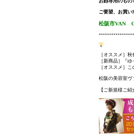
お顔専用のもの
ご要望、お買い
松阪市VAN CO
****************
［オススメ］秋
［新商品］『ゆ
［オススメ］こ
松阪の美容室ヴ
【ご新規様ご紹介