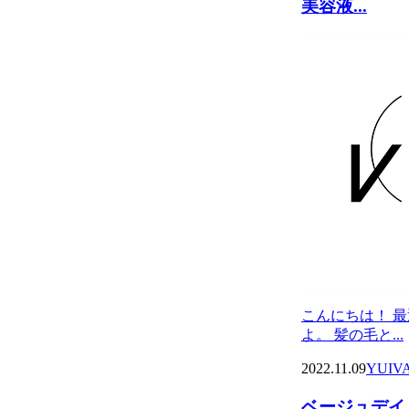
美容液...
こんにちは！ 
よ。 髪の毛と...
2022.11.09
YUI
V
ベージュデイ..