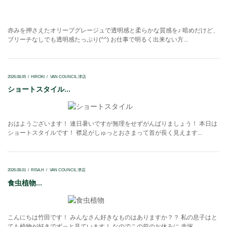
赤みを押さえたオリーブグレージュで透明感と柔らかな質感を♪ 暗めだけど、
ブリーチなしでも透明感たっぷり(^^) お仕事で明るく出来ない方...
2026.08.05
HIROKI
VAN COUNCIL 津店
ショートスタイル...
おはようございます！ 連日暑いですが無理をせずがんばりましょう！ 本日は
ショートスタイルです！ 襟足がしゅっとおさまって首が長く見えます...
2026.08.01
RISA.H
VAN COUNCIL 津店
食虫植物...
こんにちは竹田です！ みんなさん好きなものはありますか？？ 私の息子はと
ても植物が好きでずっと見ています！ なのでこの前のお休みに 赤塚...