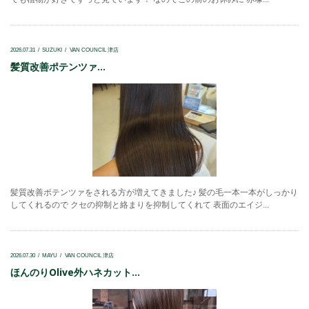
2026.07.31
SUZUKI
VAN COUNCIL 津店
髪質改善ポテンツァ...
髪質改善ポテンツァをされる方が増えてきました♪ 髪の毛一本一本がしっかり
してくれるので クセの抑制と絡まりを抑制してくれて 表面のエイジ...
2026.07.30
MAYU
VAN COUNCIL 津店
ほんのりOlive外ハネカット...