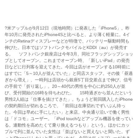
?米アップルが9月12日（現地時間）に発表した「iPhone5」。昨
年10月に発売されたiPhone4Sと比べると、より薄く軽量に。4イ
ンチのRetinaディスプレーなどが特徴で、バッテリー駆動時間も
伸びた。日本ではソフトバンクモバイルとKDDI（au）が発売す
る。 ソフトバンク銀座店は今年3月、同社フラッグシップショッ
プとしてオープン。これまでオープン時、「新しいiPad」の発売
日などに行列客を迎えてきた。今回は店がオープンする10時前に
はすでに「5～10人が並んでいた」と同店スタッフ。その後「昼過
ぎから増え」、一時列は店頭から銀座5丁目交差点まで伸び、信号
の手前で「折り返し」。20～40代の男性を中心に約250人が並
び、受付開始の16時を待ちわびた。 15時過ぎから並んだという
男性2人組は「仕事を抜けてきた」。ちょうど前回購入したiPhone
の契約期日が切れるころで、「前回は在庫切れでずいぶん待っ
た。今回は早めに手にしたい」と来店。中央通り沿いで働く男性
は「ドコモ」ユーザー。「iPod touchなどアップル機器を使ってい
る。連動性を高めたくて乗り換えるつもり」という。ほかにカッ
プルで列に並んでいた女性は「並ばないと買えないと聞いた。ず