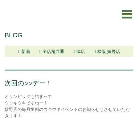
BLOG
新着
全店舗共通
津店
松阪 嬉野店
次回の○○デー！
オリンピックも始まって
ウッキウキですねー！
嬉野店の毎月恒例のウキウキイベントのお知らせもさせていただ
きます！