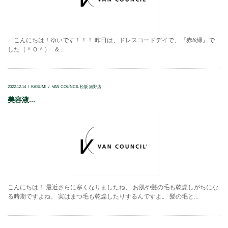
こんにちは！ゆいです！！！ 昨日は、ドレスコードデイで、『赤&緑』で
した（＾Ｏ＾） &...
2022.12.14
KASUMI
VAN COUNCIL 松阪 嬉野店
美容液...
こんにちは！ 最近さらに寒くなりましたね、 お肌や髪の毛も乾燥しがちにな
る時期ですよね。 実はまつ毛も乾燥したりするんですよ。 髪の毛と...