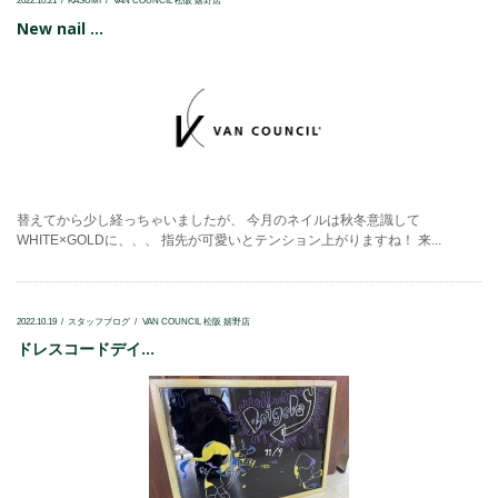
2022.10.21
KASUMI
VAN COUNCIL 松阪 嬉野店
New nail ...
替えてから少し経っちゃいましたが、 今月のネイルは秋冬意識して
WHITE×GOLDに、、、 指先が可愛いとテンション上がりますね！ 来...
2022.10.19
スタッフブログ
VAN COUNCIL 松阪 嬉野店
ドレスコードデイ...