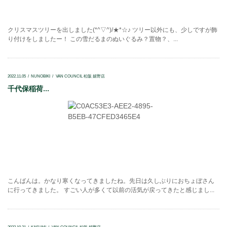
クリスマスツリーを出しました(*^▽^)/★*☆♪ ツリー以外にも、少しですが飾
り付けをしましたー！ この雪だるまのぬいぐるみ？置物？、...
2022.11.05
NUNOBIKI
VAN COUNCIL 松阪 嬉野店
千代保稲荷...
こんばんは。かなり寒くなってきましたね。先日は久しぶりにおちょぼさん
に行ってきました。 すごい人が多くて以前の活気が戻ってきたと感じまし...