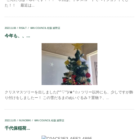
た！！ 最近は...
2022.11.08
RISA.T
VAN COUNCIL 松阪 嬉野店
今年も、、...
クリスマスツリーを出しました(*^▽^)/★*☆♪ ツリー以外にも、少しですが飾
り付けをしましたー！ この雪だるまのぬいぐるみ？置物？、...
2022.11.05
NUNOBIKI
VAN COUNCIL 松阪 嬉野店
千代保稲荷...