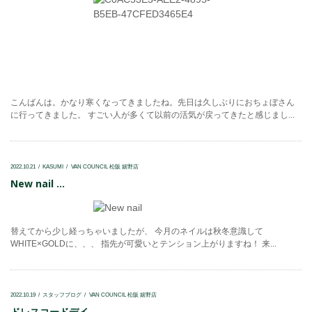
こんばんは。かなり寒くなってきましたね。先日は久しぶりにおちょぼさん
に行ってきました。 すごい人が多くて以前の活気が戻ってきたと感じまし...
2022.10.21
KASUMI
VAN COUNCIL 松阪 嬉野店
New nail ...
替えてから少し経っちゃいましたが、 今月のネイルは秋冬意識して
WHITE×GOLDに、、、 指先が可愛いとテンション上がりますね！ 来...
2022.10.19
スタッフブログ
VAN COUNCIL 松阪 嬉野店
ドレスコードデイ...