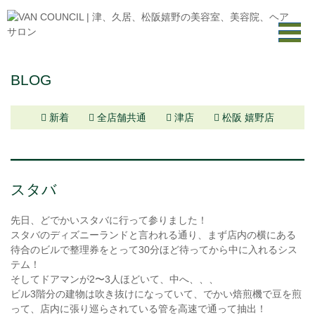
BLOG
新着
全店舗共通
津店
松阪 嬉野店
スタバ
先日、どでかいスタバに行って参りました！
スタバのディズニーランドと言われる通り、まず店内の横にある
待合のビルで整理券をとって30分ほど待ってから中に入れるシス
テム！
そしてドアマンが2〜3人ほどいて、中へ、、、
ビル3階分の建物は吹き抜けになっていて、でかい焙煎機で豆を煎
って、店内に張り巡らされている管を高速で通って抽出！