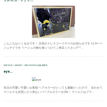
こんにちは☆くるみです！ 次回のドレスコードデイのお知らせです 11.9ベー
ジュデイです ベージュの物を身につけてご来店ください(*^^...
2022.10.18
KASUMI
VAN COUNCIL 松阪 嬉野店
eye...
先日の可愛い可愛いお客様 ヘアカラーがとっても素敵だったので、 合わせて
マツエクも目尻にさり気ないパープルカラーをON！ マツエクはブラ...