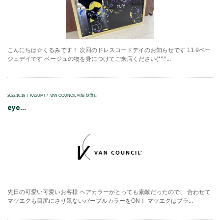
こんにちは☆くるみです！ 次回のドレスコードデイのお知らせです 11.9ベー
ジュデイです ベージュの物を身につけてご来店ください(*^^...
2022.10.18
KASUMI
VAN COUNCIL 松阪 嬉野店
eye...
先日の可愛い可愛いお客様 ヘアカラーがとっても素敵だったので、 合わせて
マツエクも目尻にさり気ないパープルカラーをON！ マツエクはブラ...