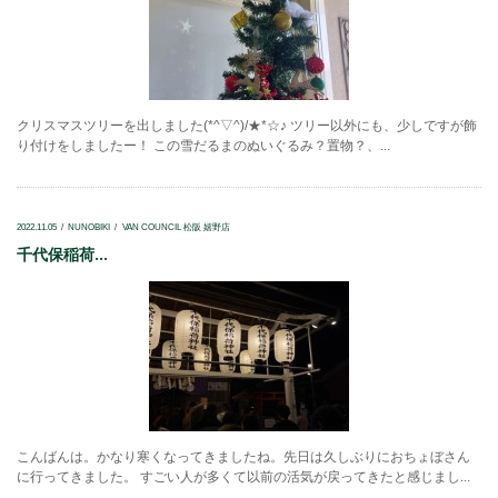
クリスマスツリーを出しました(*^▽^)/★*☆♪ ツリー以外にも、少しですが飾
り付けをしましたー！ この雪だるまのぬいぐるみ？置物？、...
2022.11.05
NUNOBIKI
VAN COUNCIL 松阪 嬉野店
千代保稲荷...
こんばんは。かなり寒くなってきましたね。先日は久しぶりにおちょぼさん
に行ってきました。 すごい人が多くて以前の活気が戻ってきたと感じまし...