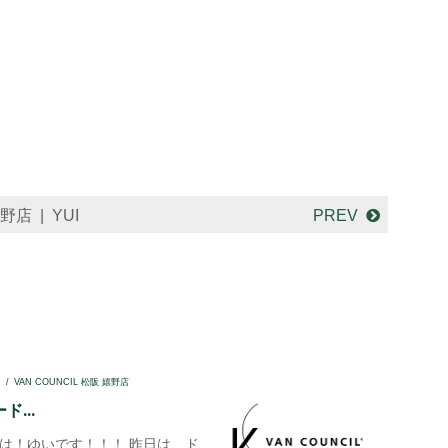
嬉野店
YUI
PREV
I
VAN COUNCIL 松阪 嬉野店
...
！ゆいです！！！ 昨日は、ド