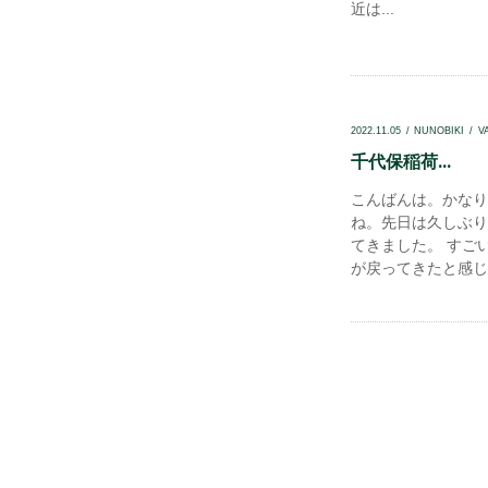
近は...
2022.11.05
NUNOBIKI
V
千代保稲荷...
こんばんは。かなり
ね。先日は久しぶり
てきました。 すご
が戻ってきたと感じま