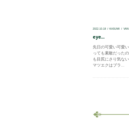
2022.10.18
KASUMI
VA
eye...
先日の可愛い可愛い
っても素敵だったの
も目尻にさり気ない
マツエクはブラ...