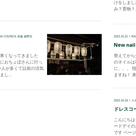
けをしまし
み？置物？、
AN COUNCIL 松阪 嬉野店
2022.10.21
KA
New nail .
寒くなってきました
替えてから
におちょぼさんに行っ
のネイルは秋
い人が多くて以前の活気
に、、、 
し...
ますね！ 来.
2022.10.19
ス
ドレスコー
こんにちは
ードデイの
です ベー