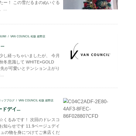
たー！ この雪だるまのぬいぐる
...
SUMI
VAN COUNCIL 松阪 嬉野店
..
少し経っちゃいましたが、 今月
冬意識して WHITE×GOLD
指先が可愛いとテンション上がり
..
タッフブログ
VAN COUNCIL 松阪 嬉野店
ドデイ...
☆くるみです！ 次回のドレスコ
お知らせです 11.9ベージュデイ
ジュの物を身につけてご来店くだ