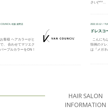
さい(*^^...
N COUNCIL 松阪 嬉野店
2022.10.12
YU
ドレスコード
お客様 ヘアカラーがと
こんにちは
で、 合わせてマツエク
恒例のドレ
パープルカラーをON！
は『メガネan
HAIR SALON
INFORMATION