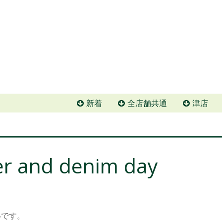
新着
全店舗共通
津店
er and denim day
いです。