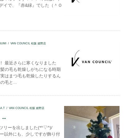
デイで、『赤&緑』でした（＾Ｏ
SUMI
VAN COUNCIL 松阪 嬉野店
！ 最近さらに寒くなりました
や髪の毛も乾燥しがちになる時期
 実はまつ毛も乾燥したりするん
の毛と...
SA.T
VAN COUNCIL 松阪 嬉野店
..
リーを出しました(*^▽^)/
ツリー以外にも、少しですが飾り付