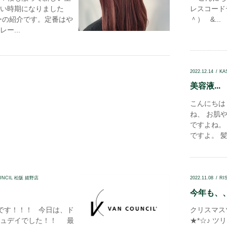
い時期になりました
レスコード
ーの紹介です。定番はや
＾） &...
ー...
2022.12.14
KA
美容液...
こんにちは
ね、 お肌
ですよね。
ですよ。 髪
UNCIL 松阪 嬉野店
2022.11.08
RI
今年も、、.
です！！！ 今日は、ド
クリスマスツ
ジュデイでした！！ 最
★*☆♪ 