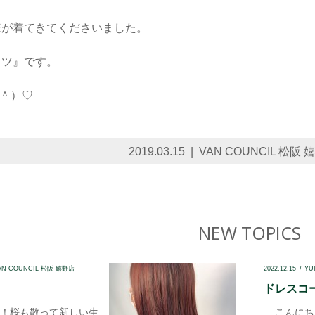
様が着てきてくださいました。
ャツ』です。
＾）♡
2019.03.15
VAN COUNCIL 松阪 
NEW TOPICS
AN COUNCIL 松阪 嬉野店
2022.12.15
YU
ドレスコード
！桜も散って新しい生
こんにちは