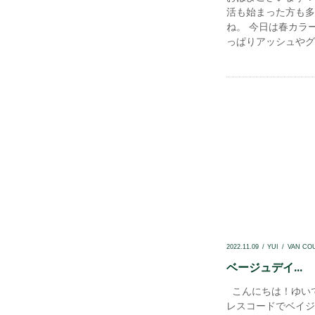
活も始まった方も多
ね。 今日は春カラ
っぱりアッシュやグレ
2022.11.09
YUI
VAN CO
ベージュデイ...
こんにちは！ゆい
レスコードでベイ