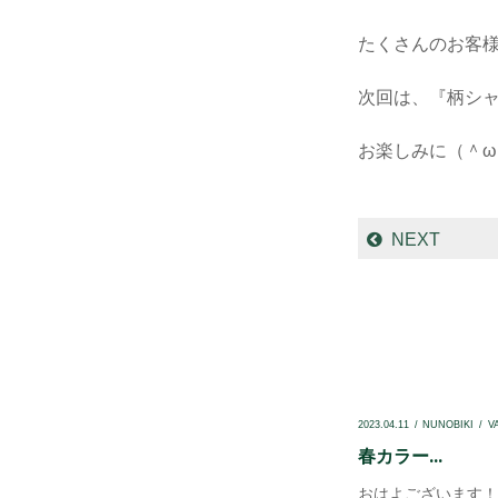
たくさんのお客
次回は、『柄シ
お楽しみに（＾ω
NEXT
2023.04.11
NUNOBIKI
V
春カラー...
おはよございます！