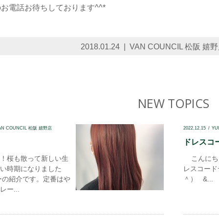
お電話お待ちしております^^*
2018.01.24
VAN COUNCIL 松阪 嬉
NEW TOPICS
AN COUNCIL 松阪 嬉野店
2022.12.15
YU
ドレスコード
！桜も散って新しい生
こんにちは
い時期になりました
レスコード
ーの紹介です。定番はや
＾） &...
ー...