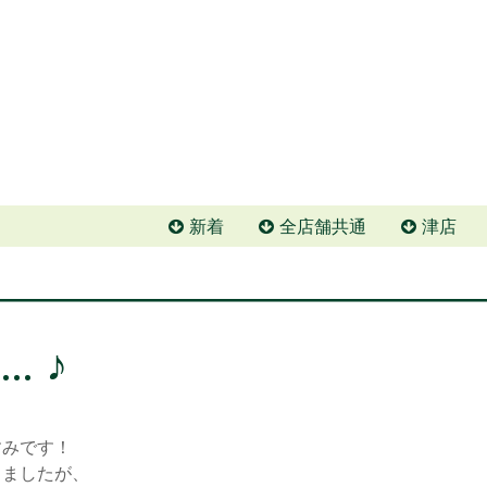
新着
全店舗共通
津店
… ♪
すみです！
りましたが、