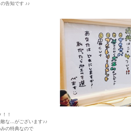
の告知です ♪♪
y ！！
敵な…がございます♪♪
のみの特典なので