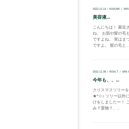
2022.12.14
KASUMI
VA
美容液...
こんにちは！ 最近
ね、 お肌や髪の毛
ですよね。 実はま
ですよ。 髪の毛と..
2022.11.08
RISA.T
VAN
今年も、、...
クリスマスツリーを出
★*☆♪ ツリー以
けをしましたー！ 
み？置物？、...