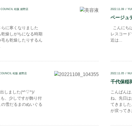
N COUNCIL 松阪 嬉野店
2022.11.09
YU
ベージュデイ
さらに寒くなりました
こんにちは
も乾燥しがちになる時期
レスコード
つ毛も乾燥したりするん
近は...
.
 COUNCIL 松阪 嬉野店
2022.11.05
NU
千代保稲荷.
しました(*^▽^)/
こんばんは
外にも、少しですが飾り付
ね。先日は
この雪だるまのぬいぐる
てきました
が戻ってきた