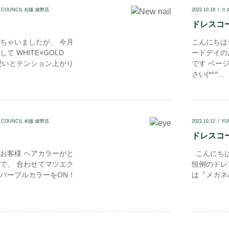
N COUNCIL 松阪 嬉野店
2022.10.19
ス
ドレスコー
ちゃいましたが、 今月
こんにちは
 WHITE×GOLD
ードデイの
愛いとテンション上がり
です ベー
さい(*^^...
N COUNCIL 松阪 嬉野店
2022.10.12
YU
ドレスコード
お客様 ヘアカラーがと
こんにちは
で、 合わせてマツエク
恒例のドレ
パープルカラーをON！
は『メガネan