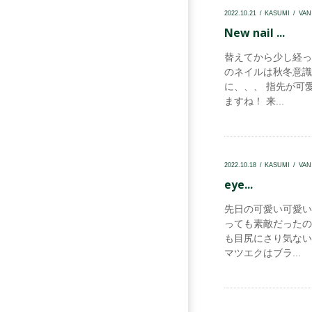
2022.10.21
KASUMI
VA
New nail ...
替えてから少し経っ
のネイルは秋冬意識して
に、、、 指先が可
ますね！ 来...
2022.10.18
KASUMI
VA
eye...
先日の可愛い可愛い
っても素敵だったの
も目尻にさり気ない
マツエクはブラ...