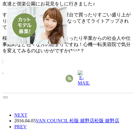
友達と偕楽公園にお花見をしに行きました♪
すごく人もいっぱいでみんな屋台で買ったりすごい盛り上が
り(*^^)vサクラも所々、満開になってきてライトアップされ
てより綺麗に見れました!!
桜の時期といえば新学期が始まったり卒業からの社会人や仕
事始めなど色々な方の始まりですね！心機一転美容院で気分
を変えてみるのはいかがですか(*^^*？
私も後輩が出来るのでもっとしっかり仕事を出来る人にな
り、頼られる見本になれる人になれるよう日々頑張ろうと思
います!!
NEXT
2016.04.05
VAN COUNCIL 松阪 嬉野店
松阪 嬉野店
PREV