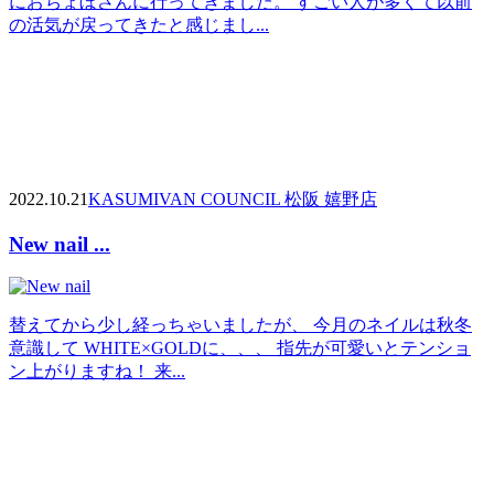
におちょぼさんに行ってきました。 すごい人が多くて以前
の活気が戻ってきたと感じまし...
2022.10.21
KASUMI
VAN COUNCIL 松阪 嬉野店
New nail ...
替えてから少し経っちゃいましたが、 今月のネイルは秋冬
意識して WHITE×GOLDに、、、 指先が可愛いとテンショ
ン上がりますね！ 来...