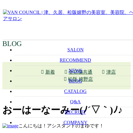
BLOG
SALON
RECOMMEND
NEWS
新着
全店舗共通
津店
松阪 嬉野店
BLOG
CATALOG
Q&A
おーはーなーみー(ﾉ´▽｀)ﾉ♪
RECRUIT
COMPANY
こんにちは！アシスタントのまゆです！