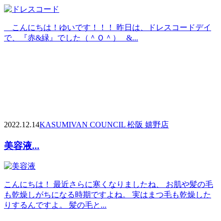
こんにちは！ゆいです！！！ 昨日は、ドレスコードデイ
で、『赤&緑』でした（＾Ｏ＾） &...
2022.12.14
KASUMI
VAN COUNCIL 松阪 嬉野店
美容液...
こんにちは！ 最近さらに寒くなりましたね、 お肌や髪の毛
も乾燥しがちになる時期ですよね。 実はまつ毛も乾燥した
りするんですよ。 髪の毛と...