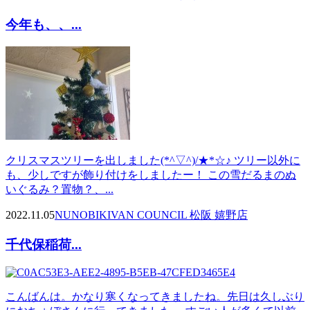
今年も、、...
クリスマスツリーを出しました(*^▽^)/★*☆♪ ツリー以外に
も、少しですが飾り付けをしましたー！ この雪だるまのぬ
いぐるみ？置物？、...
2022.11.05
NUNOBIKI
VAN COUNCIL 松阪 嬉野店
千代保稲荷...
こんばんは。かなり寒くなってきましたね。先日は久しぶり