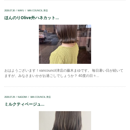
2026.07.30
MAYU
VAN COUNCIL 津店
ほんのりOlive外ハネカット...
おはようございます！vancouncil津店の藤木まゆです。 毎日暑い日が続いて
ますが、みなさまいかがお過ごしでしょうか？ 40度の日々...
2026.07.29
NAGOMI
VAN COUNCIL 津店
ミルクティベージュ...