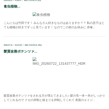
2026.08.01
RISA.H
VAN COUNCIL 津店
食虫植物...
こんにちは竹田です！ みんなさん好きなものはありますか？？ 私の息子はと
ても植物が好きでずっと見ています！ なのでこの前のお休みに 赤塚...
2026.07.31
SUZUKI
VAN COUNCIL 津店
髪質改善ポテンツァ...
髪質改善ポテンツァをされる方が増えてきました♪ 髪の毛一本一本がしっかり
してくれるので クセの抑制と絡まりを抑制してくれて 表面のエイジ...