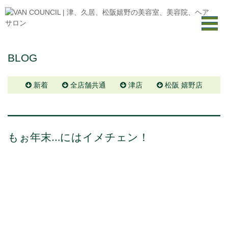
BLOG
新着
全店舗共通
津店
松阪 嬉野店
もぉ年末…にはイメチェン！