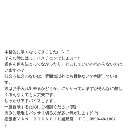
本格的に寒くなってきました(゜-゜)
そんな時にはっ…イメチェンでしょぉー♪
皆さん何も決まってなかったり、どぉしていいかわからない方は
いますか？
似合う似合わないは、雰囲気以外にも骨格などで判断していま
す。
後はお手入れ出来るかどうか。にかかっていますがそんなに難し
く考えなくても大丈夫です。
しっかりアドバイスします。
一度冒険するためにご相談ください(笑)
因みに最近もバッサリ切る方が多い気がします(^.^)
松阪市ＶＡＮ ＣＯＵＮＣＩＬ嬉野店 ＴＥＬ0598-48-1887
?