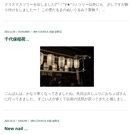
クリスマスツリーを出しました(*^▽^)/★*☆♪ ツリー以外にも、少しですが飾
り付けをしましたー！ この雪だるまのぬいぐるみ？置物？、...
2022.11.05
NUNOBIKI
VAN COUNCIL 松阪 嬉野店
千代保稲荷...
こんばんは。かなり寒くなってきましたね。先日は久しぶりにおちょぼさん
に行ってきました。 すごい人が多くて以前の活気が戻ってきたと感じまし...
2022.10.21
KASUMI
VAN COUNCIL 松阪 嬉野店
New nail ...