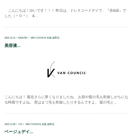
こんにちは！ゆいです！！！ 昨日は、ドレスコードデイで、『赤&緑』で
した（＾Ｏ＾） &...
2022.12.14
KASUMI
VAN COUNCIL 松阪 嬉野店
美容液...
こんにちは！ 最近さらに寒くなりましたね、 お肌や髪の毛も乾燥しがちにな
る時期ですよね。 実はまつ毛も乾燥したりするんですよ。 髪の毛と...
2022.11.09
YUI
VAN COUNCIL 松阪 嬉野店
ベージュデイ...