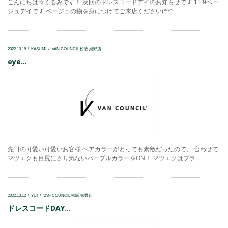
こんにちは☆くるみです！ 次回のドレスコードデイのお知らせです 11.9ベー
ジュデイです ベージュの物を身につけてご来店ください(*^^...
2022.10.18
KASUMI
VAN COUNCIL 松阪 嬉野店
eye...
先日の可愛い可愛いお客様 ヘアカラーがとっても素敵だったので、 合わせて
マツエクも目尻にさり気ないパープルカラーをON！ マツエクはブラ...
2022.10.12
YUI
VAN COUNCIL 松阪 嬉野店
ドレスコードDAY...