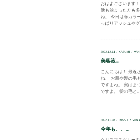
おはよございます！
活も始まった方も多
ね。 今日は春カラ
っぱりアッシュやグレ
2022.12.14
KASUMI
VA
美容液...
こんにちは！ 最近
ね、 お肌や髪の毛
ですよね。 実はま
ですよ。 髪の毛と..
2022.11.08
RISA.T
VAN
今年も、、...
クリスマスツリーを出