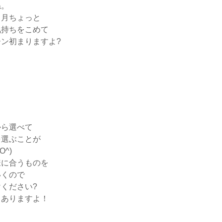
ね。
ヶ月ちょっと
気持ちをこめて
ン初まりますよ?
から選べて
を選ぶことが
^)
様に合うものを
いくので
ください?
もありますよ！