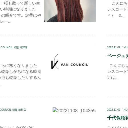
！桜も散って新しい生
こんにちは
い時期になりました
レスコード
ーの紹介です。定番はや
＾） &...
ー...
N COUNCIL 松阪 嬉野店
2022.11.09
YU
ベージュデイ
さらに寒くなりました
こんにちは
も乾燥しがちになる時期
レスコード
つ毛も乾燥したりするん
近は...
.
 COUNCIL 松阪 嬉野店
2022.11.05
NU
千代保稲荷.
しました(*^▽^)/
こんばんは