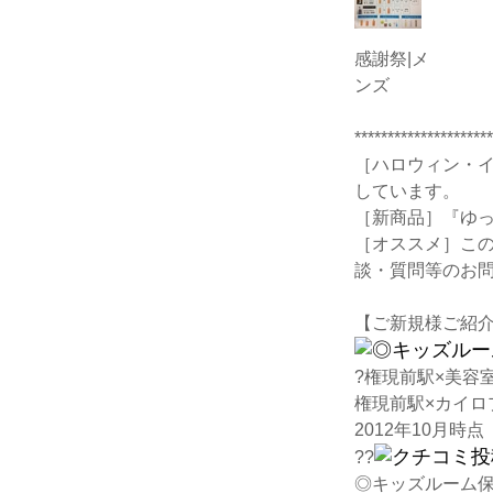
感謝祭|メ
ンズ
*********************
［ハロウィン・
しています。
［新商品］『ゆ
［オススメ］こ
談・質問等のお
【ご新規様ご紹介
?
権現前駅×美容
権現前駅×カイロ
2012年10月時点
??
◎キッズルーム保育