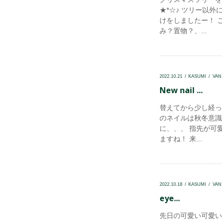
★*☆♪ ツリー以
けをしましたー！ 
み？置物？、...
2022.10.21
KASUMI
VA
New nail ...
替えてから少し経っ
のネイルは秋冬意識して
に、、、 指先が可
ますね！ 来...
2022.10.18
KASUMI
VA
eye...
先日の可愛い可愛い