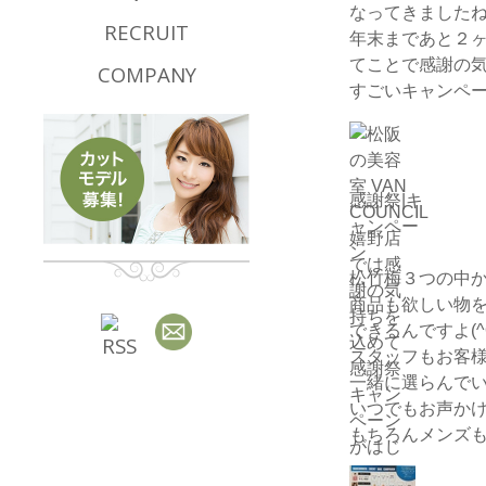
なってきました
RECRUIT
年末まであと２
てことで感謝の
COMPANY
すごいキャンペー
感謝祭|キ
ャンペー
ン
松竹梅３つの中
商品も欲しい物
できるんですよ(^O
スタッフもお客
一緒に選らんで
いつでもお声かけ
もちろんメンズ