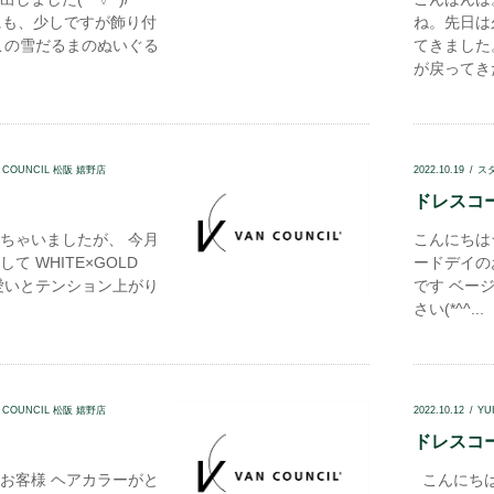
外にも、少しですが飾り付
ね。先日は
この雪だるまのぬいぐる
てきました
が戻ってきた
N COUNCIL 松阪 嬉野店
2022.10.19
ス
ドレスコー
ちゃいましたが、 今月
こんにちは
 WHITE×GOLD
ードデイの
愛いとテンション上がり
です ベー
さい(*^^...
N COUNCIL 松阪 嬉野店
2022.10.12
YU
ドレスコード
お客様 ヘアカラーがと
こんにちは