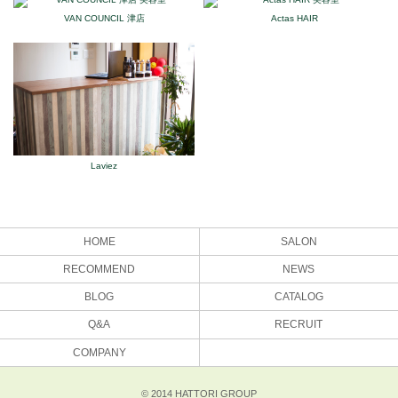
VAN COUNCIL 津店
Actas HAIR
Laviez
HOME
SALON
RECOMMEND
NEWS
BLOG
CATALOG
Q&A
RECRUIT
COMPANY
© 2014 HATTORI GROUP