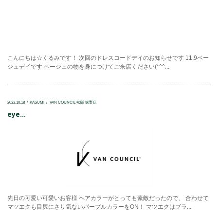
こんにちは☆くるみです！ 次回のドレスコードデイのお知らせです 11.9ベー
ジュデイです ベージュの物を身につけてご来店ください(*^^...
2022.10.18
KASUMI
VAN COUNCIL 松阪 嬉野店
eye...
先日の可愛い可愛いお客様 ヘアカラーがとっても素敵だったので、 合わせて
マツエクも目尻にさり気ないパープルカラーをON！ マツエクはブラ...