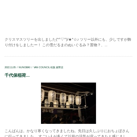
クリスマスツリーを出しました(*^▽^)/★*☆♪ ツリー以外にも、少しですが飾
り付けをしましたー！ この雪だるまのぬいぐるみ？置物？、...
2022.11.05
NUNOBIKI
VAN COUNCIL 松阪 嬉野店
千代保稲荷...
こんばんは。かなり寒くなってきましたね。先日は久しぶりにおちょぼさん
に行ってきました。 すごい人が多くて以前の活気が戻ってきたと感じまし...