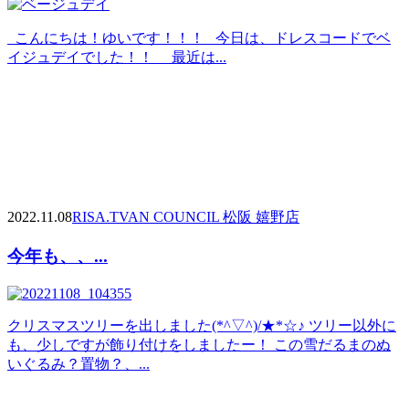
こんにちは！ゆいです！！！ 今日は、ドレスコードでベ
イジュデイでした！！ 最近は...
2022.11.08
RISA.T
VAN COUNCIL 松阪 嬉野店
今年も、、...
クリスマスツリーを出しました(*^▽^)/★*☆♪ ツリー以外に
も、少しですが飾り付けをしましたー！ この雪だるまのぬ
いぐるみ？置物？、...