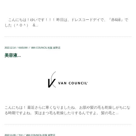
こんにちは！ゆいです！！！ 昨日は、ドレスコードデイで、『赤&緑』で
した（＾Ｏ＾） &...
2022.12.14
KASUMI
VAN COUNCIL 松阪 嬉野店
美容液...
こんにちは！ 最近さらに寒くなりましたね、 お肌や髪の毛も乾燥しがちにな
る時期ですよね。 実はまつ毛も乾燥したりするんですよ。 髪の毛と...
2022.11.09
YUI
VAN COUNCIL 松阪 嬉野店