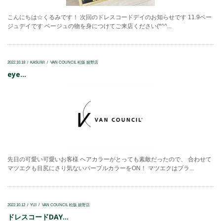
こんにちは☆くるみです！ 次回のドレスコードデイのお知らせです 11.9ベー
ジュデイです ベージュの物を身につけてご来店ください(*^^...
2022.10.18
KASUMI
VAN COUNCIL 松阪 嬉野店
eye...
先日の可愛い可愛いお客様 ヘアカラーがとっても素敵だったので、 合わせて
マツエクも目尻にさり気ないパープルカラーをON！ マツエクはブラ...
2022.10.12
YUI
VAN COUNCIL 松阪 嬉野店
ドレスコードDAY...