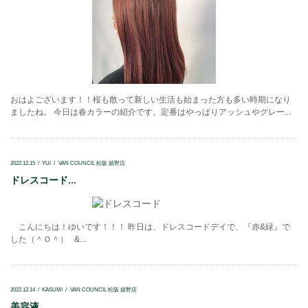
おはよございます！！桜も散って新しい生活も始まった方も多い時期になり
ましたね。 今日は春カラーの紹介です。定番はやっぱりアッシュやグレー...
2022.12.15
YUI
VAN COUNCIL 松阪 嬉野店
ドレスコード...
こんにちは！ゆいです！！！ 昨日は、ドレスコードデイで、『赤&緑』で
した（＾Ｏ＾） &...
2022.12.14
KASUMI
VAN COUNCIL 松阪 嬉野店
美容液...