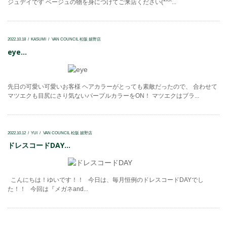
ジュデイです ベージュの物を身につけてご来店ください(*^^...
2022.10.18
KASUMI
VAN COUNCIL 松阪 嬉野店
eye...
先日の可愛い可愛いお客様 ヘアカラーがとっても素敵だったので、 合わせて
マツエクも目尻にさり気ないパープルカラーをON！ マツエクはブラ...
2022.10.12
YUI
VAN COUNCIL 松阪 嬉野店
ドレスコードDAY...
こんにちは！ゆいです！！ 今日は、毎月恒例のドレスコードDAYでし
た！！ 今回は『メガネand...