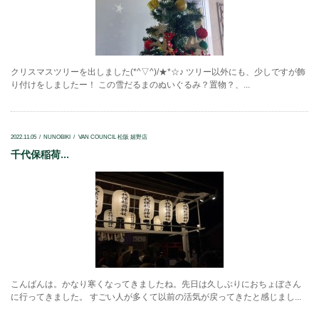
クリスマスツリーを出しました(*^▽^)/★*☆♪ ツリー以外にも、少しですが飾
り付けをしましたー！ この雪だるまのぬいぐるみ？置物？、...
2022.11.05
NUNOBIKI
VAN COUNCIL 松阪 嬉野店
千代保稲荷...
こんばんは。かなり寒くなってきましたね。先日は久しぶりにおちょぼさん
に行ってきました。 すごい人が多くて以前の活気が戻ってきたと感じまし...