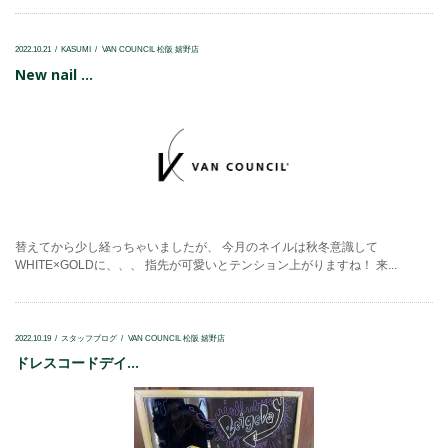
2022.10.21
KASUMI
VAN COUNCIL 松阪 嬉野店
New nail ...
替えてから少し経っちゃいましたが、 今月のネイルは秋冬意識して
WHITE×GOLDに、、、 指先が可愛いとテンション上がりますね！ 来...
2022.10.19
スタッフブログ
VAN COUNCIL 松阪 嬉野店
ドレスコードデイ...