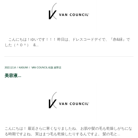
こんにちは！ゆいです！！！ 昨日は、ドレスコードデイで、『赤&緑』で
した（＾Ｏ＾） &...
2022.12.14
KASUMI
VAN COUNCIL 松阪 嬉野店
美容液...
こんにちは！ 最近さらに寒くなりましたね、 お肌や髪の毛も乾燥しがちにな
る時期ですよね。 実はまつ毛も乾燥したりするんですよ。 髪の毛と...