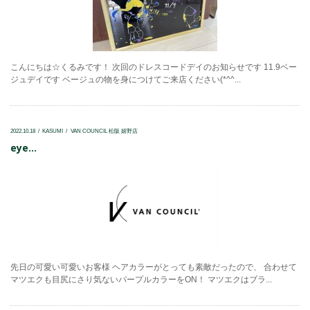
こんにちは☆くるみです！ 次回のドレスコードデイのお知らせです 11.9ベー
ジュデイです ベージュの物を身につけてご来店ください(*^^...
2022.10.18
KASUMI
VAN COUNCIL 松阪 嬉野店
eye...
先日の可愛い可愛いお客様 ヘアカラーがとっても素敵だったので、 合わせて
マツエクも目尻にさり気ないパープルカラーをON！ マツエクはブラ...