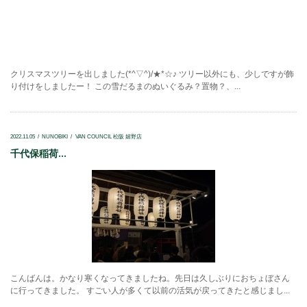
クリスマスツリーを出しました(*^▽^)/★*☆♪ ツリー以外にも、少しですが飾
り付けをしましたー！ この雪だるまのぬいぐるみ？置物？、...
2022.11.05
NUNOBIKI
VAN COUNCIL 松阪 嬉野店
千代保稲荷...
こんばんは。かなり寒くなってきましたね。先日は久しぶりにおちょぼさん
に行ってきました。 すごい人が多くて以前の活気が戻ってきたと感じまし...