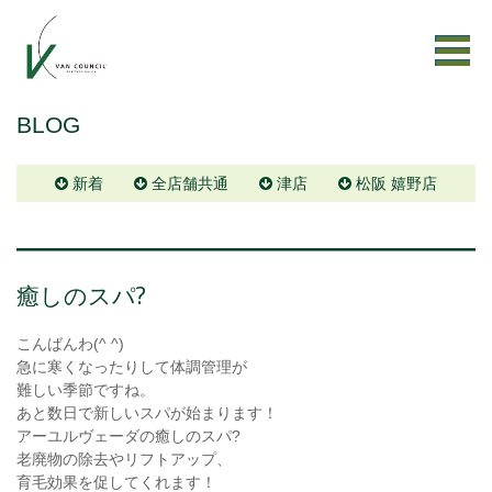
BLOG
新着
全店舗共通
津店
松阪 嬉野店
癒しのスパ?
こんばんわ(^ ^)
急に寒くなったりして体調管理が
難しい季節ですね。
あと数日で新しいスパが始まります！
アーユルヴェーダの癒しのスパ?
老廃物の除去やリフトアップ、
育毛効果を促してくれます！