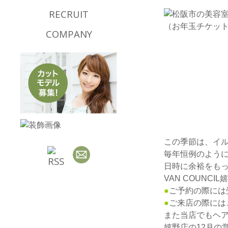
RECRUIT
COMPANY
この季節は、イ
毎年恒例のよう
日時に余裕をも
VAN COUN
●
ご予約の際には
●
ご来店の際には
また当店でもヘ
嬉野店の12月の