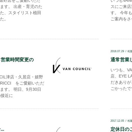
cil嬉野店をご愛顧いただ
いつもVAN
ます。 出産・育児のた
スにご来店
た、スタイリスト植田
す。 今年
た。
ご案内をさ
2018.07.29
松
る営業時間変更の
通常営業し
いつも、VA
店、EYE L
NCIL津店・久居店・嬉野
だきありが
ICCI をご愛顧いただ
ごかったで
ます。 明日、9月30日
の接近に
2017.12.05
松
..
定休日のご