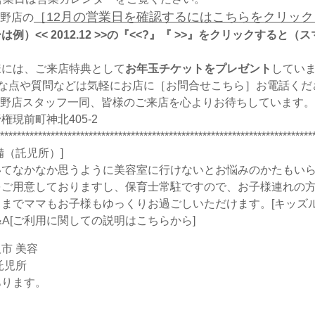
［
12月の営業日を確認するにはこちらをクリック
L嬉野店の
例）<< 2012.12 >>の『<<?』『 >>』をクリックす
様には、ご来店特典として
お年玉チケットをプレゼント
してい
な点や質問などは気軽にお店に［
お問合せこちら
］お電話くだ
CIL嬉野店スタッフ一同、皆様のご来店を心よりお待ちしています。
現前町神北405-2
**************************************************************************
備（託児所）]
てなかなか思うように美容室に行けないとお悩みのかたもいらっし
をご用意しておりますし、保育士常駐ですので、お子様連れの
までママもお子様もゆっくりお過ごしいただけます。[
キッズ
A
[ご利用に関しての説明はこちらから]