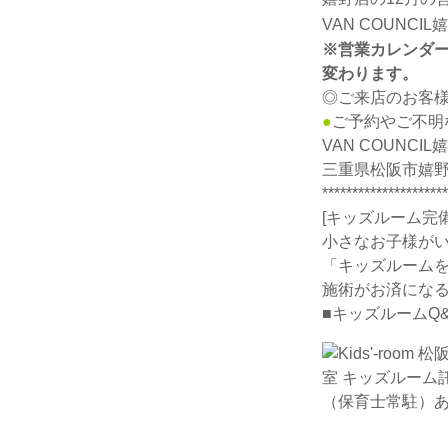
VAN COUNCI
※営業カレンダーは
変わります。
◎ご来店のお客
●
ご予約やご不明
VAN COUN
三重県松阪市嬉野権
*********************
[キッズルーム完
小さなお子様がい
「キッズルーム
施術がお済になる
■キッズルームQ&