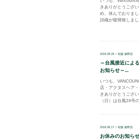
いつも、vancoun
きありがとうござい
め、休んでおりまし
詩織が復帰致しまし
2018.09.29
松阪 嬉野店
～台風接近によ
お知らせ～...
いつも、VANCOU
店・アクタスヘア・R
きありがとうござい
（日）は台風24号
2018.06.17
松阪 嬉野店
お休みのお知らせ.