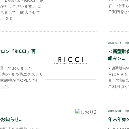
Ｌ嬉野店・RICCI」を
す。 今年
がとうございます。 ２
ご案内をさ
ちまして、閉店させて
。 ２０
2020.04.14
松
ン『RICCI』再
＜新型肺
組み＞...
業しておりました、
＜新型肺炎
嬉野店内の まつ毛エクステサ
素はＶＡＮ
小林胡桃が再OPENさせ
まして誠に
した。
ご利用頂く
2019.12.31
松
知らせ...
年末年始の