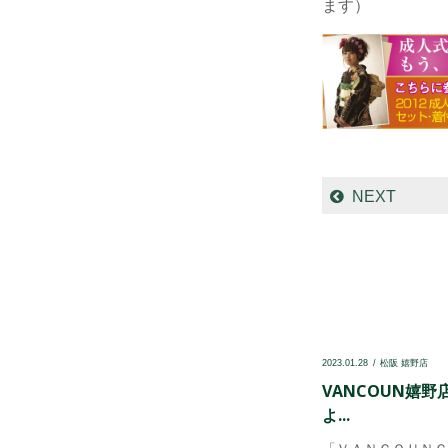
ます）
NEXT
2023.01.28
松阪 嬉野店
VANCOUN嬉野店
よ...