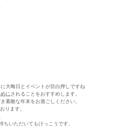
会に大晦日とイベントが目白押しですね
早めに
されることをおすすめします。
だき素敵な年末をお過ごしください。
ております。
。
持ちいただいてもけっこうです。