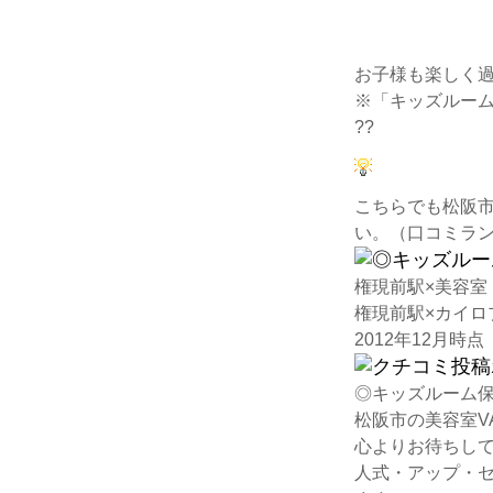
お子様も楽しく
※「キッズルー
??
こちらで
も松阪
い。（口コミラ
権現前駅×美容室
権現前駅×カイロ
2012年12月時点
◎キッズルーム保育
松阪市の美容室V
心よりお待ちして
人式・アップ・