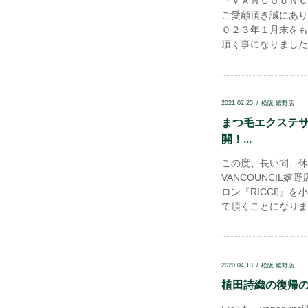
「ＶＡＮＣＯＵＮＣＩ
ご愛顧頂き誠にあり
０２３年１月末をも
頂く事になりました
2021.02.25
松阪 嬉野店
まつ毛エクステサロ
開！...
この度、長い間、休
VANCOUNCIL
ロン『RICCI]』を
て頂くことになりま
2020.04.13
松阪 嬉野店
植田詩織の復帰のお