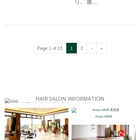
り、通…
Page 1 of 13
1
2
›
»
HAIR SALON INFORMATION
Actas HAIR