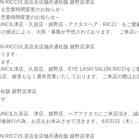
N RICCI
久居店
全店舗共通
松阪 嬉野店
津店
る営業時間変更のお知らせ～
OUNCIL津店・久居店・嬉野店・アクタスヘア・RICCI をご
号の接近により、大雨・暴風が予想されております。 ご来店
N RICCI
久居店
全店舗共通
松阪 嬉野店
津店
ります。
UNCIL津店、久居店、嬉野店、EYE LASH SALON RIC
各店、被害もなく通常営業いたしております。 ご来店の際はお
通
松阪 嬉野店
津店
せ
OUNCIL久居店、津店、嬉野店、ヘアアクタスにご来店頂き、
研修旅行の為、お店をお休みさせて頂きます。 6月21日（木）
N RICCI
久居店
全店舗共通
松阪 嬉野店
津店