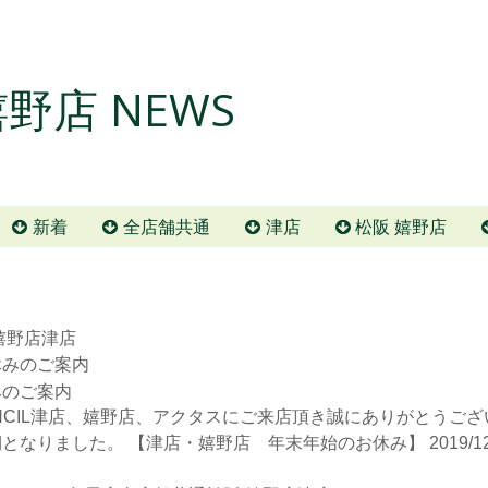
野店 NEWS
新着
全店舗共通
津店
松阪 嬉野店
嬉野店
津店
みのご案内
UNCIL津店、嬉野店、アクタスにご来店頂き誠にありがとうご
なりました。 【津店・嬉野店 年末年始のお休み】 2019/12/