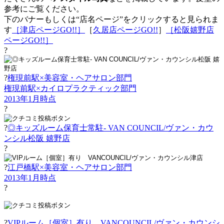
参考にご覧ください。
下のバナーもしくは“店名ページ”をクリックすると見られま
す
［津店ページGO!!
］
［
久居店ページGO!!
］
［松阪嬉野店
ページGO!!］
?
?
権現前駅×美容室・ヘアサロン部門
権現前駅×カイロプラクティック部門
2013年1月時点
?
?
◎キッズルーム保育士常駐- VAN COUNCIL/ヴァン・カウ
ンシル松阪 嬉野店
?
?
江戸橋駅×美容室・ヘアサロン部門
2013年1月時点
?
?
VIPルーム［個室］有り VANCOUNCIL/ヴァン・カウンシ