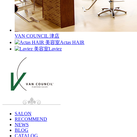
VAN COUNCIL 津店
Actas HAIR
Laviez
SALON
RECOMMEND
NEWS
BLOG
CATALOG