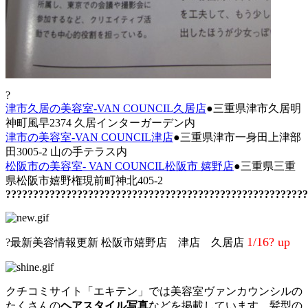
?
津市久居の美容室-VAN COUNCIL久居店
●三重県津市久居明
神町風早2374 久居インターガーデン内
津市の美容室-VAN COUNCIL津店
●三重県津市一身田上津部
田3005-2 山の手テラス内
松阪市の美容室- VAN COUNCIL松阪市 嬉野店
●三重県三重
県松阪市嬉野権現前町神北405-2
???????????????????????????????????????????????????????
1/16? up
?最新美容情報更新 松阪市嬉野店 津店 久居店
クチコミサイト「エキテン」では美容室ヴァンカウンシルの
たくさんの
ヘアスタイル写真
などを掲載しています。髪型の