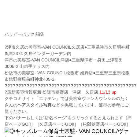
ハッピーパック|福袋
?
津市久居の美容室-VAN COUNCIL久居店
●三重県津市久居明神町
風早2374 久居インターガーデン内
津市の美容室-VAN COUNCIL津店●三重県津市一身田上津部田
3005-2 山の手テラス内
松阪市の美容室- VAN COUNCIL松阪市 嬉野店
●三重県三重県松阪
市嬉野権現前町神北405-2
????????????????????????????????????????????????
?
最新美容情報更新 松阪市嬉野店 津店 久居店
11/13 up
クチコミサイト「エキテン」では美容室ヴァンカウンシルのたく
さんの
ヘアスタイル写真
などを掲載しています。髪型の参考にご
覧ください。
下のバナーもしくは“店名ページ”をクリックすると見られます
［津
店ページGO!!
］
［
久居店ページGO!!
］
［松阪嬉野店ページGO!!］