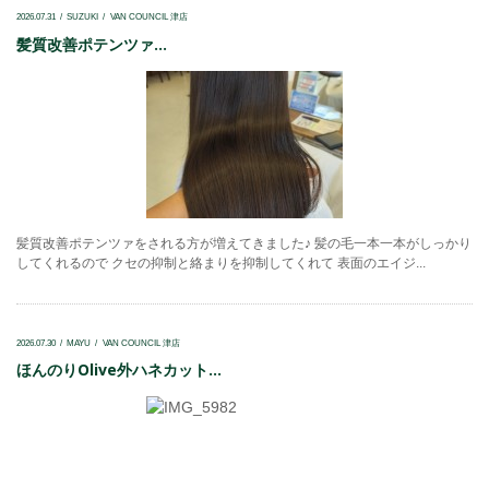
2026.07.31
SUZUKI
VAN COUNCIL 津店
髪質改善ポテンツァ...
髪質改善ポテンツァをされる方が増えてきました♪ 髪の毛一本一本がしっかり
してくれるので クセの抑制と絡まりを抑制してくれて 表面のエイジ...
2026.07.30
MAYU
VAN COUNCIL 津店
ほんのりOlive外ハネカット...