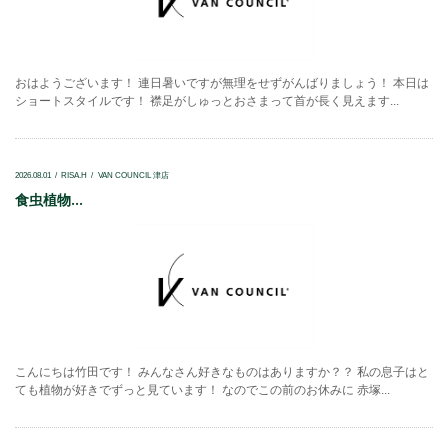
おはようございます！ 連日暑いですが無理をせずがんばりましょう！ 本日は
ショートスタイルです！ 襟足がしゅっとおさまって首が長く見えます...
2026.08.01
RISA.H
VAN COUNCIL 津店
食虫植物...
こんにちは竹田です！ みんなさん好きなものはありますか？？ 私の息子はと
ても植物が好きでずっと見ています！ なのでこの前のお休みに 赤塚...