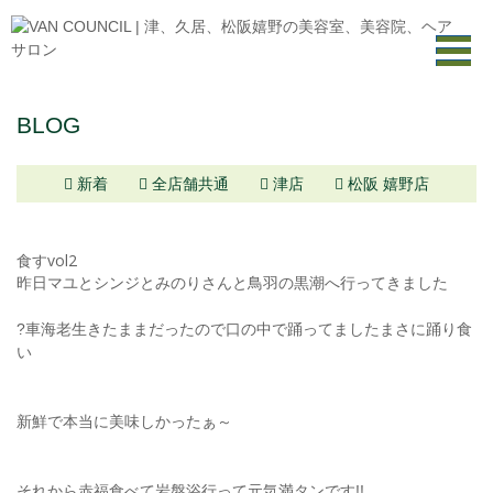
BLOG
新着
全店舗共通
津店
松阪 嬉野店
食すvol2
昨日マユとシンジとみのりさんと鳥羽の黒潮へ行ってきました
?車海老生きたままだったので口の中で踊ってましたまさに踊り食
い
新鮮で本当に美味しかったぁ～
それから赤福食べて岩盤浴行って元気満タンです!!