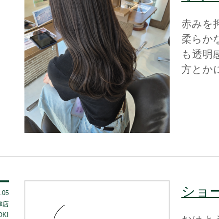
赤みを
柔らか
も透明感
方とか
ショ
.05
 津店
OKI