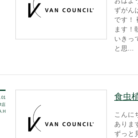
おはよ
ずがん
です！
ます！
いきっ
と思…
食虫
.01
 津店
A.H
こんに
ありま
ずっと