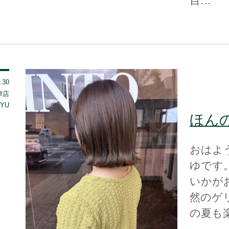
目…
.30
 津店
YU
ほんの
おはよう
ゆです
いかが
然のゲ
の夏も