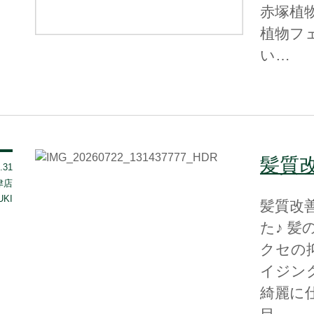
赤塚植
植物フ
い…
髪質
.31
 津店
UKI
髪質改
た♪ 
クセの
イジン
綺麗に