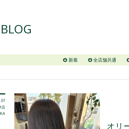
z BLOG
新着
全店舗共通
.07
 津店
UKA
オリ