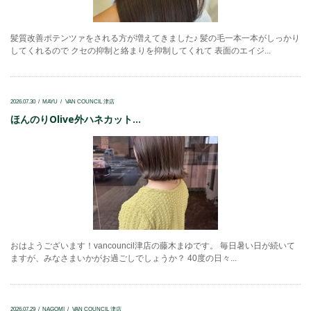
髪質改善ポテンツァをされる方が増えてきました♪ 髪の毛一本一本がしっかり
してくれるので クセの抑制と絡まりを抑制してくれて 表面のエイジ...
2026.07.30
MAYU
VAN COUNCIL 津店
ほんのりOlive外ハネカット...
おはようございます！vancouncil津店の藤木まゆです。 毎日暑い日が続いて
ますが、みなさまいかがお過ごしでしょうか？ 40度の日々...
2026.07.29
NAGOMI
VAN COUNCIL 津店