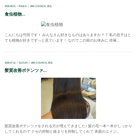
2026.08.01
RISA.H
VAN COUNCIL 津店
食虫植物...
こんにちは竹田です！ みんなさん好きなものはありますか？？ 私の息子はと
ても植物が好きでずっと見ています！ なのでこの前のお休みに 赤塚...
2026.07.31
SUZUKI
VAN COUNCIL 津店
髪質改善ポテンツァ...
髪質改善ポテンツァをされる方が増えてきました♪ 髪の毛一本一本がしっかり
してくれるので クセの抑制と絡まりを抑制してくれて 表面のエイジ...