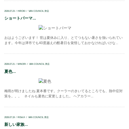
2026.07.23
HIROKI
VAN COUNCIL 津店
ショートパーマ...
おはようございます！ 世は夏休みに入り、とてつもない暑さを強いられてい
ます。今年は津市でも40度越えの酷暑日を覚悟しておかなければいけな...
2026.07.21
MINORI
VAN COUNCIL 津店
夏色...
梅雨が明けましたね 夏本番です。クーラーのきいてるところでも、熱中症対
策を。。。 ネイルも夏色に変更しました。 ヘアカラー...
2026.07.19
RISA.H
VAN COUNCIL 津店
新しい家族...