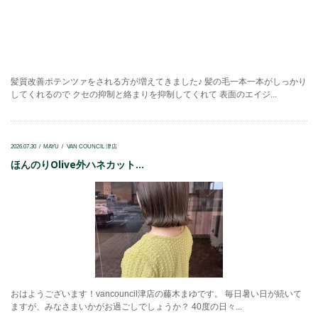
髪質改善ポテンツァをされる方が増えてきました♪ 髪の毛一本一本がしっかり
してくれるので クセの抑制と絡まりを抑制してくれて 表面のエイジ...
2026.07.30
MAYU
VAN COUNCIL 津店
ほんのりOlive外ハネカット...
おはようございます！vancouncil津店の藤木まゆです。 毎日暑い日が続いて
ますが、みなさまいかがお過ごしでしょうか？ 40度の日々...