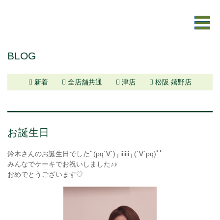
BLOG
新着
全店舗共通
津店
松阪 嬉野店
お誕生日
鈴木さんのお誕生日でしたﾞ(pq´∀`)┌iiiiii┐(´∀`pq)ﾟﾟ
みんなでケーキでお祝いしました♪♪
おめでとうございます♡