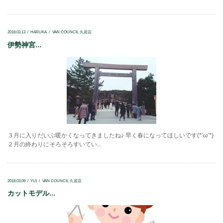
2018.03.13
HARUKA
VAN COUNCIL 久居店
伊勢神宮...
３月に入りだいぶ暖かくなってきましたね♪ 早く春になってほしいです(*’ω’*)
２月の終わりにそろそろすいてい...
2018.03.09
YUI
VAN COUNCIL 久居店
カットモデル...