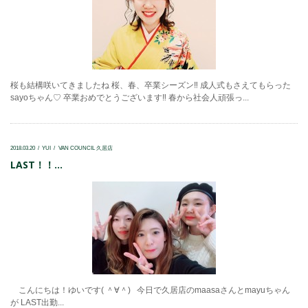
桜も結構咲いてきましたね 桜、春、卒業シーズン‼ 成人式もさえてもらった
sayoちゃん♡ 卒業おめでとうございます‼ 春から社会人頑張っ...
2018.03.20
YUI
VAN COUNCIL 久居店
LAST！！...
こんにちは！ゆいです( ＾∀＾) 今日で久居店のmaasaさんとmayuちゃん
が LAST出勤...