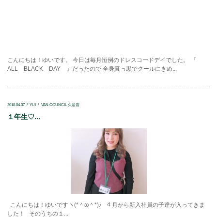
こんにちは！ゆいです。 今日は毎月恒例のドレスコードデイでした。 『
ALL BLACK DAY 』だったので 全身真っ黒でクールにきめ...
2018.04.07
YUI
VAN COUNCIL 久居店
１年生♡...
こんにちは！ゆいですヽ(*＾ω＾*)ﾉ ４月から新入社員の子達が入ってきま
した！ そのうちの１...