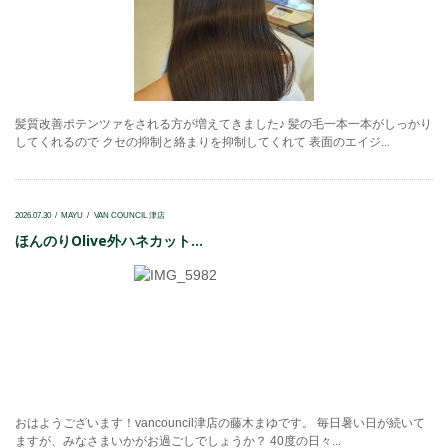
髪質改善ポテンツァをされる方が増えてきました♪ 髪の毛一本一本がしっかり
してくれるので クセの抑制と絡まりを抑制してくれて 表面のエイジ...
2026.07.30
MAYU
VAN COUNCIL 津店
ほんのりOlive外ハネカット...
おはようございます！vancouncil津店の藤木まゆです。 毎日暑い日が続いて
ますが、みなさまいかがお過ごしでしょうか？ 40度の日々...