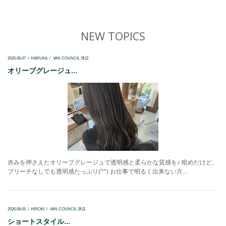
NEW TOPICS
2026.08.07
HARUKA
VAN COUNCIL 津店
オリーブグレージュ...
赤みを押さえたオリーブグレージュで透明感と柔らかな質感を♪ 暗めだけど、
ブリーチなしでも透明感たっぷり(^^) お仕事で明るく出来ない方...
2026.08.05
HIROKI
VAN COUNCIL 津店
ショートスタイル...