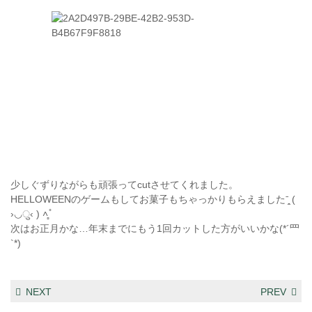
少しぐずりながらも頑張ってcutさせてくれました。
HELLOWEENのゲームもしてお菓子もちゃっかりもらえましたˉ̞̭ (
›◡ु‹ ) ˄̻ ̊
次はお正月かな…年末までにもう1回カットした方がいいかな(*´罒
`*)
NEXT
PREV