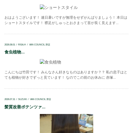
おはようございます！ 連日暑いですが無理をせずがんばりましょう！ 本日は
ショートスタイルです！ 襟足がしゅっとおさまって首が長く見えます...
2026.08.01
RISA.H
VAN COUNCIL 津店
食虫植物...
こんにちは竹田です！ みんなさん好きなものはありますか？？ 私の息子はと
ても植物が好きでずっと見ています！ なのでこの前のお休みに 赤塚...
2026.07.31
SUZUKI
VAN COUNCIL 津店
髪質改善ポテンツァ...