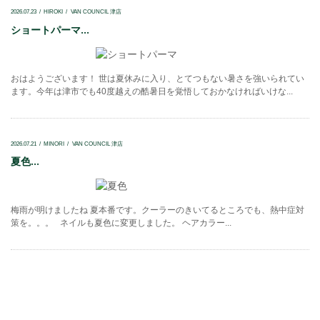
2026.07.23
HIROKI
VAN COUNCIL 津店
ショートパーマ...
おはようございます！ 世は夏休みに入り、とてつもない暑さを強いられてい
ます。今年は津市でも40度越えの酷暑日を覚悟しておかなければいけな...
2026.07.21
MINORI
VAN COUNCIL 津店
夏色...
梅雨が明けましたね 夏本番です。クーラーのきいてるところでも、熱中症対
策を。。。 ネイルも夏色に変更しました。 ヘアカラー...