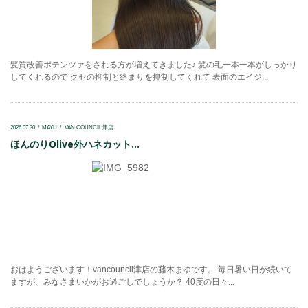
髪質改善ポテンツァをされる方が増えてきました♪ 髪の毛一本一本がしっかり
してくれるので クセの抑制と絡まりを抑制してくれて 表面のエイジ...
2026.07.30
MAYU
VAN COUNCIL 津店
ほんのりOlive外ハネカット...
おはようございます！vancouncil津店の藤木まゆです。 毎日暑い日が続いて
ますが、みなさまいかがお過ごしでしょうか？ 40度の日々...