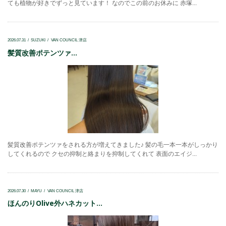
ても植物が好きでずっと見ています！ なのでこの前のお休みに 赤塚...
2026.07.31
SUZUKI
VAN COUNCIL 津店
髪質改善ポテンツァ...
髪質改善ポテンツァをされる方が増えてきました♪ 髪の毛一本一本がしっかり
してくれるので クセの抑制と絡まりを抑制してくれて 表面のエイジ...
2026.07.30
MAYU
VAN COUNCIL 津店
ほんのりOlive外ハネカット...