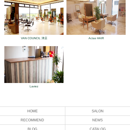
VAN COUNCIL 津店
Actas HAIR
Laviez
HOME
SALON
RECOMMEND
NEWS
BLOG
CATALOG