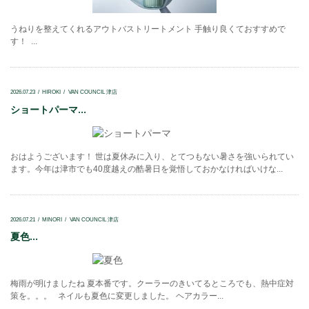
うねりを整えてくれるアウトバストリートメント 手触り良くておすすめで
す！ ...
2026.07.23
HIROKI
VAN COUNCIL 津店
ショートパーマ...
おはようございます！ 世は夏休みに入り、とてつもない暑さを強いられてい
ます。今年は津市でも40度越えの酷暑日を覚悟しておかなければいけな...
2026.07.21
MINORI
VAN COUNCIL 津店
夏色...
梅雨が明けましたね 夏本番です。クーラーのきいてるところでも、熱中症対
策を。。。 ネイルも夏色に変更しました。 ヘアカラー...