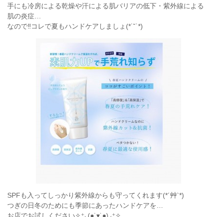
手にも冷房による乾燥や汗による肌バリアの低下・紫外線による
肌の炎症…
なので‼️コレで夏もハンドケアしましょ(*˙˘˙*)
SPFも入ってしっかり紫外線からも守ってくれます(*´艸`*)
つぎの日冬のためにも季節にあったハンドケアを…
お店でお試しください✧⁺⸜(●˙▾˙●)⸝⁺✧