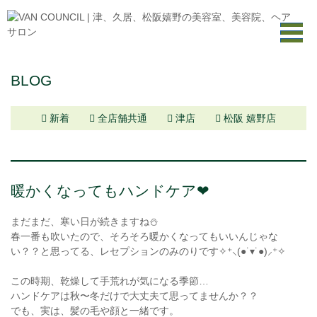
BLOG
新着
全店舗共通
津店
松阪 嬉野店
暖かくなってもハンドケア❤︎
まだまだ、寒い日が続きますね⛄️
春一番も吹いたので、そろそろ暖かくなってもいいんじゃな
い？？と思ってる、レセプションのみのりです✧⁺⸜(●˙▾˙●)⸝⁺✧
この時期、乾燥して手荒れが気になる季節…
ハンドケアは秋〜冬だけで大丈夫て思ってませんか？？
でも、実は、髪の毛や顔と一緒です。