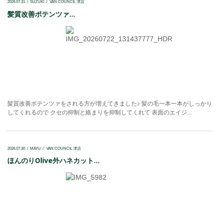
2026.07.31
SUZUKI
VAN COUNCIL 津店
髪質改善ポテンツァ...
髪質改善ポテンツァをされる方が増えてきました♪ 髪の毛一本一本がしっかり
してくれるので クセの抑制と絡まりを抑制してくれて 表面のエイジ...
2026.07.30
MAYU
VAN COUNCIL 津店
ほんのりOlive外ハネカット...