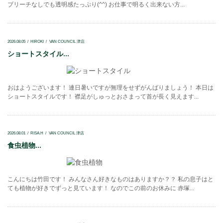
ブリーチなしでも透明感たっぷり(^^) お仕事で明るく出来ない方...
2026.08.05
HIROKI
VAN COUNCIL 津店
ショートスタイル...
おはようございます！ 連日暑いですが無理をせずがんばりましょう！ 本日は
ショートスタイルです！ 襟足がしゅっとおさまって首が長く見えます...
2026.08.01
RISA.H
VAN COUNCIL 津店
食虫植物...
こんにちは竹田です！ みんなさん好きなものはありますか？？ 私の息子はと
ても植物が好きでずっと見ています！ なのでこの前のお休みに 赤塚...