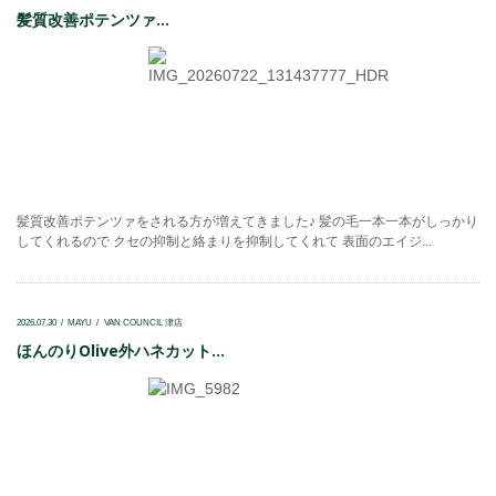
髪質改善ポテンツァ...
髪質改善ポテンツァをされる方が増えてきました♪ 髪の毛一本一本がしっかり
してくれるので クセの抑制と絡まりを抑制してくれて 表面のエイジ...
2026.07.30
MAYU
VAN COUNCIL 津店
ほんのりOlive外ハネカット...