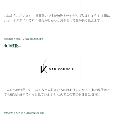
おはようございます！ 連日暑いですが無理をせずがんばりましょう！ 本日は
ショートスタイルです！ 襟足がしゅっとおさまって首が長く見えます...
2026.08.01
RISA.H
VAN COUNCIL 津店
食虫植物...
こんにちは竹田です！ みんなさん好きなものはありますか？？ 私の息子はと
ても植物が好きでずっと見ています！ なのでこの前のお休みに 赤塚...
2026.07.31
SUZUKI
VAN COUNCIL 津店