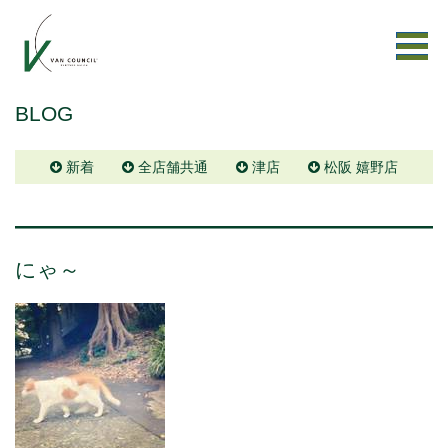
BLOG
新着
全店舗共通
津店
松阪 嬉野店
にゃ～