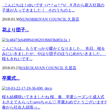
こんにちは！ゆいですヽ(*＾ω＾*)ﾉ ４月から新入社員の
子達が入ってきました！ そのうちの１...
2018.03.30
NUNOBIKI
VAN COUNCIL 久居店
花より団子...
こんにちは。もうすっかり暖かくなりました。 先日、桜を
みにいきましたが、やはり団子のほうにめがいきました。
桜もきれいです...
2018.03.23
HARUKA
VAN COUNCIL 久居店
卒業式...
桜も結構咲いてきましたね 桜、春、卒業シーズン‼ 成人式
もさえてもらったsayoちゃん♡ 卒業おめでとうございます‼
春から社会人頑張っ...