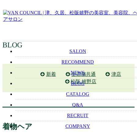
BLOG
SALON
RECOMMEND
NEWS
新着
全店舗共通
津店
松阪 嬉野店
BLOG
CATALOG
Q&A
RECRUIT
着物ヘア
COMPANY