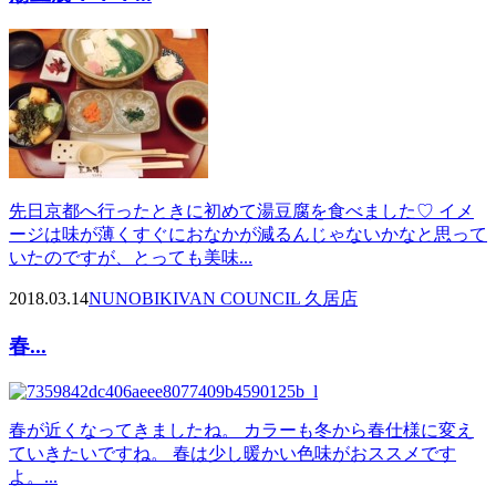
先日京都へ行ったときに初めて湯豆腐を食べました♡ イメ
ージは味が薄くすぐにおなかが減るんじゃないかなと思って
いたのですが、とっても美味...
2018.03.14
NUNOBIKI
VAN COUNCIL 久居店
春...
春が近くなってきましたね。 カラーも冬から春仕様に変え
ていきたいですね。 春は少し暖かい色味がおススメです
よ。...