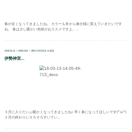
春が近くなってきましたね。 カラーも冬から春仕様に変えていきたいです
ね。 春は少し暖かい色味がおススメですよ。...
2018.03.13
HARUKA
VAN COUNCIL 久居店
伊勢神宮...
３月に入りだいぶ暖かくなってきましたね♪ 早く春になってほしいです(*’ω’*)
２月の終わりにそろそろすいてい...