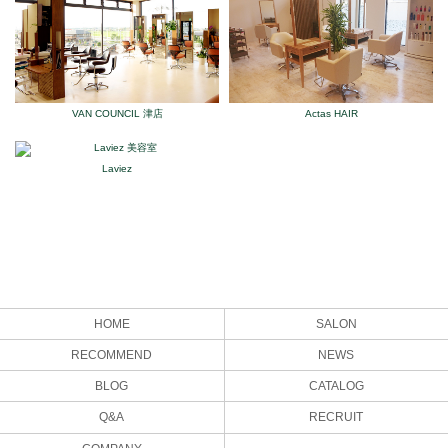
VAN COUNCIL 津店
Actas HAIR
Laviez
HOME
SALON
RECOMMEND
NEWS
BLOG
CATALOG
Q&A
RECRUIT