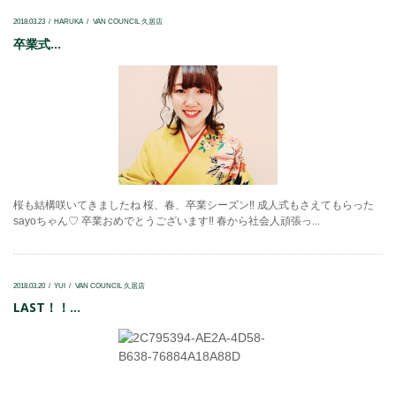
2018.03.23
HARUKA
VAN COUNCIL 久居店
卒業式...
桜も結構咲いてきましたね 桜、春、卒業シーズン‼ 成人式もさえてもらった
sayoちゃん♡ 卒業おめでとうございます‼ 春から社会人頑張っ...
2018.03.20
YUI
VAN COUNCIL 久居店
LAST！！...