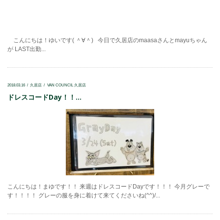
こんにちは！ゆいです( ＾∀＾) 今日で久居店のmaasaさんとmayuちゃん
が LAST出勤...
2018.03.16
久居店
VAN COUNCIL 久居店
ドレスコードDay！！...
こんにちは！まゆです！！ 来週はドレスコードDayです！！！ 今月グレーで
す！！！！ グレーの服を身に着けて来てくださいね(^^)/...