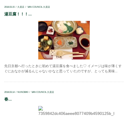
2018.03.15
久居店
VAN COUNCIL 久居店
湯豆腐！！！...
先日京都へ行ったときに初めて湯豆腐を食べました♡ イメージは味が薄くす
ぐにおなかが減るんじゃないかなと思って いたのですが、とっても美味...
2018.03.14
NUNOBIKI
VAN COUNCIL 久居店
春...