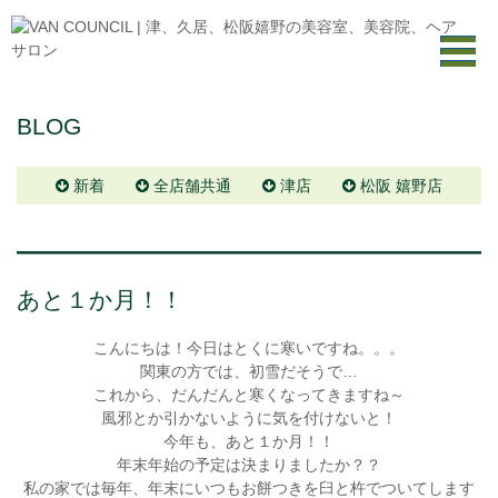
BLOG
新着
全店舗共通
津店
松阪 嬉野店
あと１か月！！
こんにちは！今日はとくに寒いですね。。。
関東の方では、初雪だそうで…
これから、だんだんと寒くなってきますね～
風邪とか引かないように気を付けないと！
今年も、あと１か月！！
年末年始の予定は決まりましたか？？
私の家では毎年、年末にいつもお餅つきを臼と杵でついてします