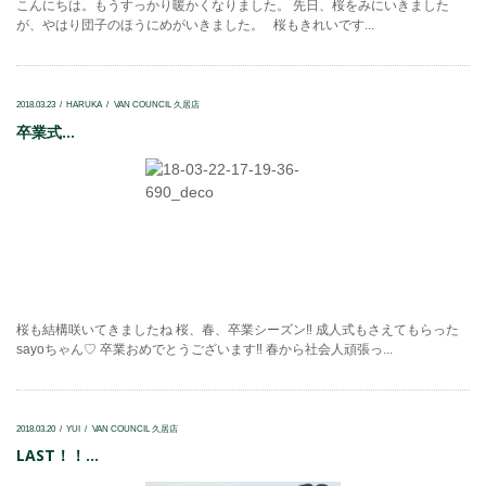
こんにちは。もうすっかり暖かくなりました。 先日、桜をみにいきました
が、やはり団子のほうにめがいきました。 桜もきれいです...
2018.03.23
HARUKA
VAN COUNCIL 久居店
卒業式...
桜も結構咲いてきましたね 桜、春、卒業シーズン‼ 成人式もさえてもらった
sayoちゃん♡ 卒業おめでとうございます‼ 春から社会人頑張っ...
2018.03.20
YUI
VAN COUNCIL 久居店
LAST！！...