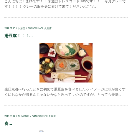
こんにちは！まゆです！！ 来週はドレスコードDayです！！！ 今月グレーで
す！！！！ グレーの服を身に着けて来てくださいね(^^)/...
2018.03.15
久居店
VAN COUNCIL 久居店
湯豆腐！！！...
先日京都へ行ったときに初めて湯豆腐を食べました♡ イメージは味が薄くす
ぐにおなかが減るんじゃないかなと思って いたのですが、とっても美味...
2018.03.14
NUNOBIKI
VAN COUNCIL 久居店
春...