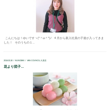
こんにちは！ゆいですヽ(*＾ω＾*)ﾉ ４月から新入社員の子達が入ってきま
した！ そのうちの１...
2018.03.30
NUNOBIKI
VAN COUNCIL 久居店
花より団子...