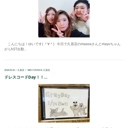
こんにちは！ゆいです( ＾∀＾) 今日で久居店のmaasaさんとmayuちゃん
が LAST出勤...
2018.03.16
久居店
VAN COUNCIL 久居店
ドレスコードDay！！...