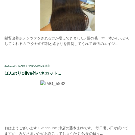
髪質改善ポテンツァをされる方が増えてきました♪ 髪の毛一本一本がしっかり
してくれるので クセの抑制と絡まりを抑制してくれて 表面のエイジ...
2026.07.30
MAYU
VAN COUNCIL 津店
ほんのりOlive外ハネカット...
おはようございます！vancouncil津店の藤木まゆです。 毎日暑い日が続いて
ますが、みなさまいかがお過ごしでしょうか？ 40度の日々...