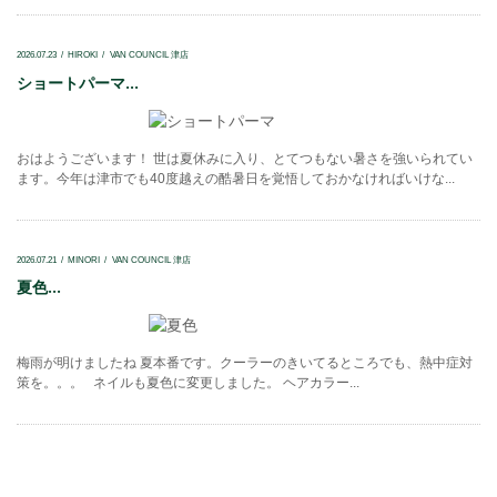
2026.07.23
HIROKI
VAN COUNCIL 津店
ショートパーマ...
おはようございます！ 世は夏休みに入り、とてつもない暑さを強いられてい
ます。今年は津市でも40度越えの酷暑日を覚悟しておかなければいけな...
2026.07.21
MINORI
VAN COUNCIL 津店
夏色...
梅雨が明けましたね 夏本番です。クーラーのきいてるところでも、熱中症対
策を。。。 ネイルも夏色に変更しました。 ヘアカラー...