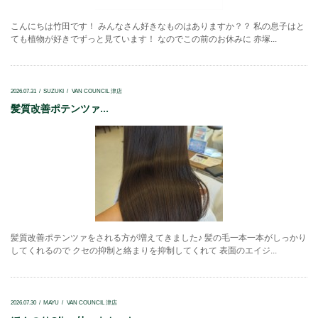
こんにちは竹田です！ みんなさん好きなものはありますか？？ 私の息子はと
ても植物が好きでずっと見ています！ なのでこの前のお休みに 赤塚...
2026.07.31
SUZUKI
VAN COUNCIL 津店
髪質改善ポテンツァ...
髪質改善ポテンツァをされる方が増えてきました♪ 髪の毛一本一本がしっかり
してくれるので クセの抑制と絡まりを抑制してくれて 表面のエイジ...
2026.07.30
MAYU
VAN COUNCIL 津店