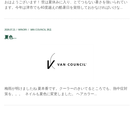
おはようございます！ 世は夏休みに入り、とてつもない暑さを強いられてい
ます。今年は津市でも40度越えの酷暑日を覚悟しておかなければいけな...
2026.07.21
MINORI
VAN COUNCIL 津店
夏色...
梅雨が明けましたね 夏本番です。クーラーのきいてるところでも、熱中症対
策を。。。 ネイルも夏色に変更しました。 ヘアカラー...