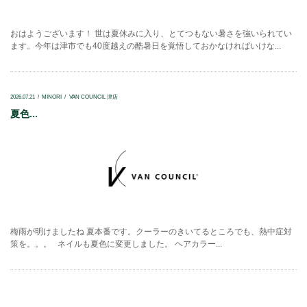
おはようございます！ 世は夏休みに入り、とてつもない暑さを強いられてい
ます。今年は津市でも40度越えの酷暑日を覚悟しておかなければいけな...
2026.07.21
MINORI
VAN COUNCIL 津店
夏色...
梅雨が明けましたね 夏本番です。クーラーのきいてるところでも、熱中症対
策を。。。 ネイルも夏色に変更しました。 ヘアカラー...