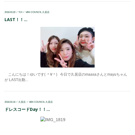
2018.03.20
YUI
VAN COUNCIL 久居店
LAST！！...
こんにちは！ゆいです( ＾∀＾) 今日で久居店のmaasaさんとmayuちゃん
が LAST出勤...
2018.03.16
久居店
VAN COUNCIL 久居店
ドレスコードDay！！...