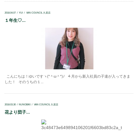
2018.04.07
YUI
VAN COUNCIL 久居店
１年生♡...
こんにちは！ゆいですヽ(*＾ω＾*)ﾉ ４月から新入社員の子達が入ってきま
した！ そのうちの１...
2018.03.30
NUNOBIKI
VAN COUNCIL 久居店
花より団子...