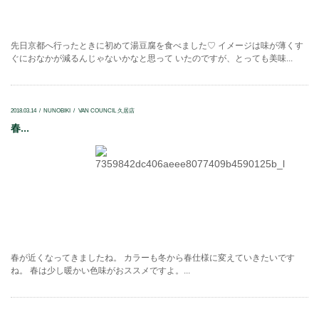
先日京都へ行ったときに初めて湯豆腐を食べました♡ イメージは味が薄くす
ぐにおなかが減るんじゃないかなと思って いたのですが、とっても美味...
2018.03.14
NUNOBIKI
VAN COUNCIL 久居店
春...
春が近くなってきましたね。 カラーも冬から春仕様に変えていきたいです
ね。 春は少し暖かい色味がおススメですよ。...