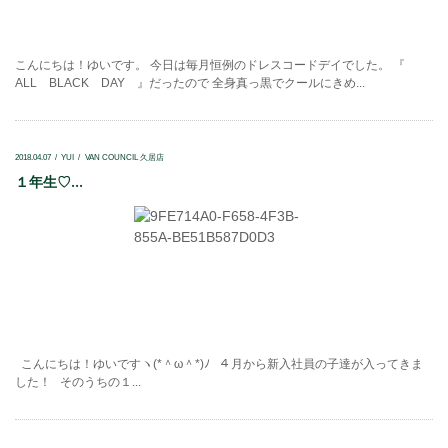
こんにちは！ゆいです。 今日は毎月恒例のドレスコードデイでした。 『
ALL BLACK DAY 』だったので 全身真っ黒でクールにきめ...
2018.04.07
YUI
VAN COUNCIL 久居店
１年生♡...
こんにちは！ゆいですヽ(*＾ω＾*)ﾉ ４月から新入社員の子達が入ってきま
した！ そのうちの１...