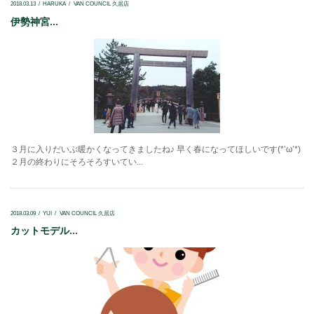
2018.03.13
HARUKA
VAN COUNCIL 久居店
伊勢神宮...
３月に入りだいぶ暖かくなってきましたね♪ 早く春になってほしいです(*’ω’*)
２月の終わりにそろそろすいてい...
2018.03.09
YUI
VAN COUNCIL 久居店
カットモデル...