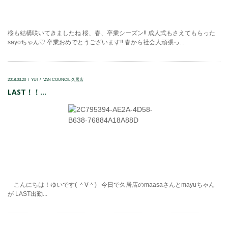
桜も結構咲いてきましたね 桜、春、卒業シーズン‼ 成人式もさえてもらった
sayoちゃん♡ 卒業おめでとうございます‼ 春から社会人頑張っ...
2018.03.20
YUI
VAN COUNCIL 久居店
LAST！！...
こんにちは！ゆいです( ＾∀＾) 今日で久居店のmaasaさんとmayuちゃん
が LAST出勤...