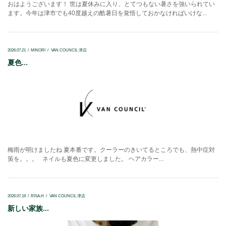
おはようございます！ 世は夏休みに入り、とてつもない暑さを強いられてい
ます。今年は津市でも40度越えの酷暑日を覚悟しておかなければいけな...
2026.07.21
MINORI
VAN COUNCIL 津店
夏色...
梅雨が明けましたね 夏本番です。クーラーのきいてるところでも、熱中症対
策を。。。 ネイルも夏色に変更しました。 ヘアカラー...
2026.07.19
RISA.H
VAN COUNCIL 津店
新しい家族...