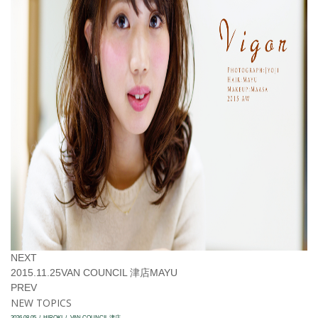
NEXT
2015.11.25
VAN COUNCIL 津店
MAYU
PREV
NEW TOPICS
2026.08.05
HIROKI
VAN COUNCIL 津店