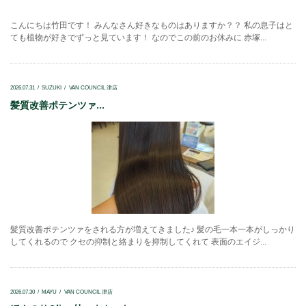
こんにちは竹田です！ みんなさん好きなものはありますか？？ 私の息子はと
ても植物が好きでずっと見ています！ なのでこの前のお休みに 赤塚...
2026.07.31
SUZUKI
VAN COUNCIL 津店
髪質改善ポテンツァ...
髪質改善ポテンツァをされる方が増えてきました♪ 髪の毛一本一本がしっかり
してくれるので クセの抑制と絡まりを抑制してくれて 表面のエイジ...
2026.07.30
MAYU
VAN COUNCIL 津店