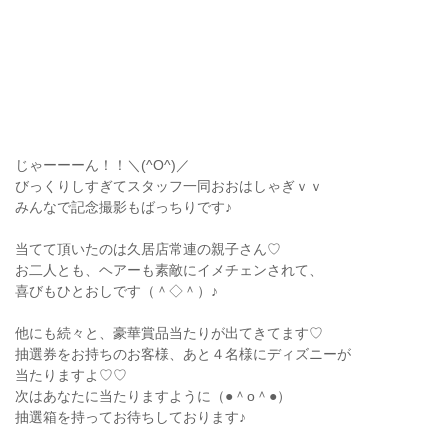
じゃーーーん！！＼(^O^)／
びっくりしすぎてスタッフ一同おおはしゃぎｖｖ
みんなで記念撮影もばっちりです♪
当てて頂いたのは久居店常連の親子さん♡
お二人とも、ヘアーも素敵にイメチェンされて、
喜びもひとおしです（＾◇＾）♪
他にも続々と、豪華賞品当たりが出てきてます♡
抽選券をお持ちのお客様、あと４名様にディズニーが
当たりますよ♡♡
次はあなたに当たりますように（●＾o＾●）
抽選箱を持ってお待ちしております♪