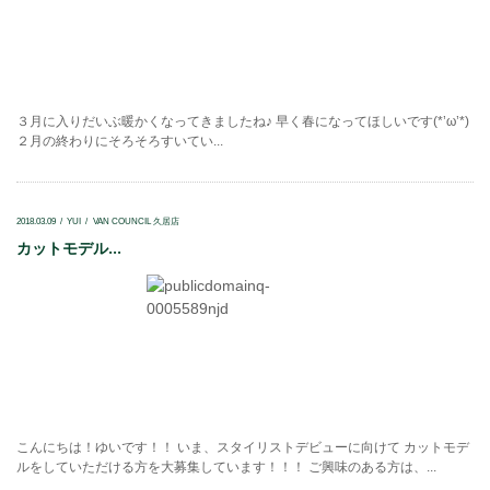
３月に入りだいぶ暖かくなってきましたね♪ 早く春になってほしいです(*’ω’*)
２月の終わりにそろそろすいてい...
2018.03.09
YUI
VAN COUNCIL 久居店
カットモデル...
こんにちは！ゆいです！！ いま、スタイリストデビューに向けて カットモデ
ルをしていただける方を大募集しています！！！ ご興味のある方は、...