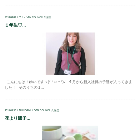
2018.04.07
YUI
VAN COUNCIL 久居店
１年生♡...
こんにちは！ゆいですヽ(*＾ω＾*)ﾉ ４月から新入社員の子達が入ってきま
した！ そのうちの１...
2018.03.30
NUNOBIKI
VAN COUNCIL 久居店
花より団子...