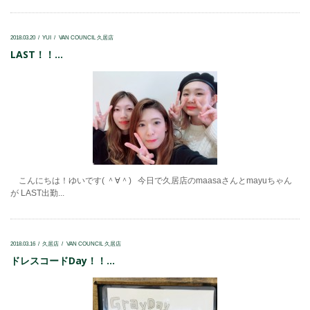
2018.03.20
YUI
VAN COUNCIL 久居店
LAST！！...
こんにちは！ゆいです( ＾∀＾) 今日で久居店のmaasaさんとmayuちゃん
が LAST出勤...
2018.03.16
久居店
VAN COUNCIL 久居店
ドレスコードDay！！...