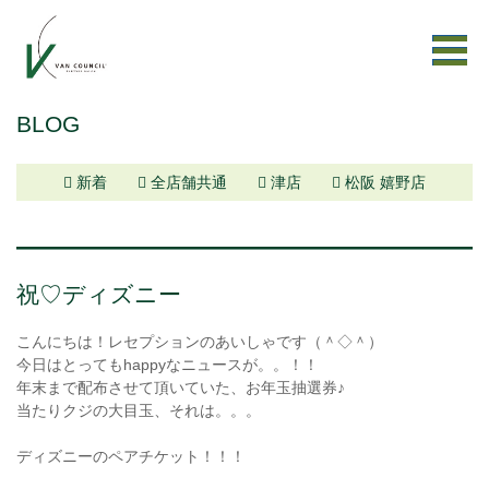
BLOG
新着
全店舗共通
津店
松阪 嬉野店
祝♡ディズニー
こんにちは！レセプションのあいしゃです（＾◇＾）
今日はとってもhappyなニュースが。。！！
年末まで配布させて頂いていた、お年玉抽選券♪
当たりクジの大目玉、それは。。。
ディズニーのペアチケット！！！