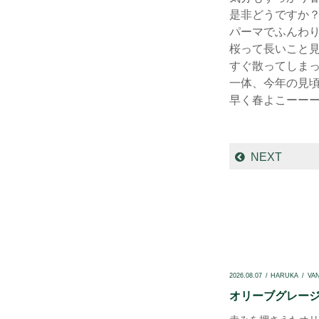
是非どうですか
パーマでふんわり
桜って長いこと
すぐ散ってしま
一体、今年の見頃
早く春よこーーーー
NEXT
2026.08.07
HARUKA
VA
オリーブグレージュ