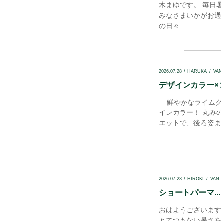
木まゆです。 毎日
みなさまいかがお過
の日々...
2026.07.28
HARUKA
VA
デザインカラー×コ
鮮やかなライムグ
インカラー！ 丸み
エットで、後ろ姿まで
2026.07.23
HIROKI
VAN
ショートパーマ...
おはようございます
とてつもない暑さを