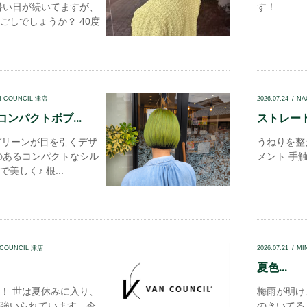
暑い日が続いてますが、
す！...
ごしでしょうか？ 40度
N COUNCIL 津店
2026.07.24
NA
ンパクトボブ...
ストレート
リーンが目を引くデザ
うねりを整
のあるコンパクトなシル
メント 手触
美しく♪ 根...
 COUNCIL 津店
2026.07.21
MI
夏色...
！ 世は夏休みに入り、
梅雨が明け
強いられています。今
のきいてる