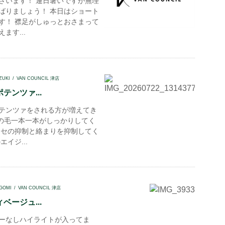
ざいます！ 連日暑いですが無理
ばりましょう！ 本日はショート
す！ 襟足がしゅっとおさまって
ます...
ZUKI
VAN COUNCIL 津店
テンツァ...
テンツァをされる方が増えてき
髪の毛一本一本がしっかりしてく
クセの抑制と絡まりを抑制してく
エイジ...
GOMI
VAN COUNCIL 津店
ベージュ...
ーなしハイライトが入ってま