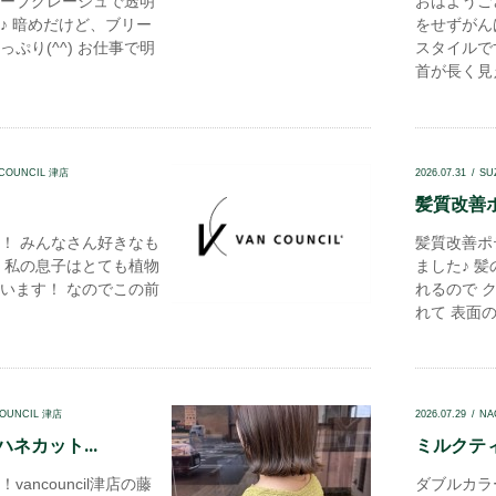
ーブグレージュで透明
おはようご
♪ 暗めだけど、ブリー
をせずがん
ぷり(^^) お仕事で明
スタイルで
首が長く見え
 COUNCIL 津店
2026.07.31
SU
髪質改善ポ
！ みんなさん好きなも
髪質改善ポ
 私の息子はとても植物
ました♪ 
います！ なのでこの前
れるので 
れて 表面の
COUNCIL 津店
2026.07.29
NA
ハネカット...
ミルクティ
ancouncil津店の藤
ダブルカラ