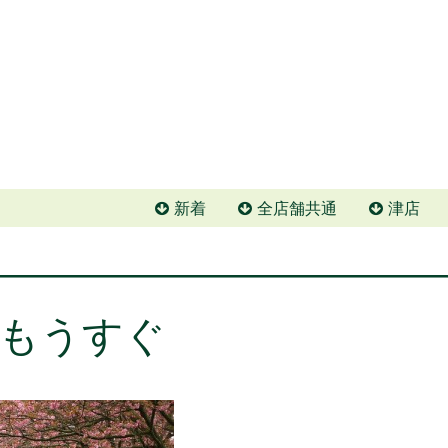
新着
全店舗共通
津店
もうすぐ