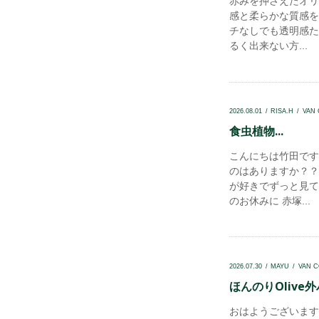
赤みを押さえたオリ
感と柔らかな質感を
チなしでも透明感たっ
るく出来ない方...
2026.08.01
RISA.H
VAN
食虫植物...
こんにちは竹田です
のはありますか？？
が好きでずっと見て
のお休みに 赤塚...
2026.07.30
MAYU
VAN 
ほんのりOlive外
おはようございます！v