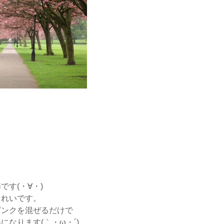
です(・∀・)
きれいです。
ピンクを混ぜるだけで
になります(｀・ω・´)