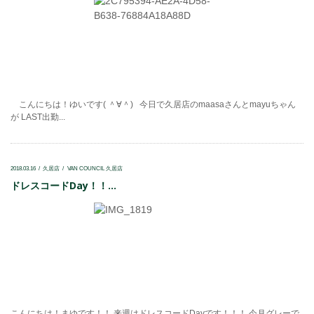
こんにちは！ゆいです( ＾∀＾) 今日で久居店のmaasaさんとmayuちゃん
が LAST出勤...
2018.03.16
久居店
VAN COUNCIL 久居店
ドレスコードDay！！...
こんにちは！まゆです！！ 来週はドレスコードDayです！！！ 今月グレーで