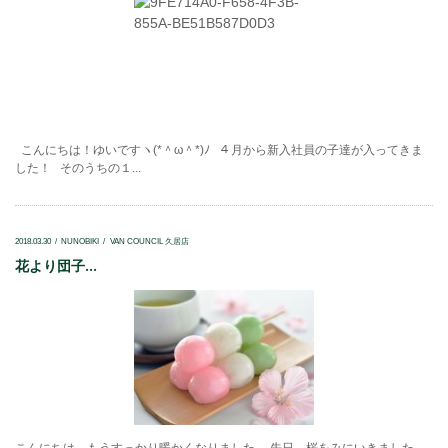
こんにちは！ゆいですヽ(*＾ω＾*)ﾉ ４月から新入社員の子達が入ってきま
した！ そのうちの１...
2018.03.30
NUNOBIKI
VAN COUNCIL 久居店
花より団子...