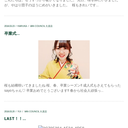
こんにちは。もうすっかり暖かくなりました。 先日、桜をみにいきました
が、やはり団子のほうにめがいきました。 桜もきれいです...
2018.03.23
HARUKA
VAN COUNCIL 久居店
卒業式...
桜も結構咲いてきましたね 桜、春、卒業シーズン‼ 成人式もさえてもらった
sayoちゃん♡ 卒業おめでとうございます‼ 春から社会人頑張っ...
2018.03.20
YUI
VAN COUNCIL 久居店
LAST！！...