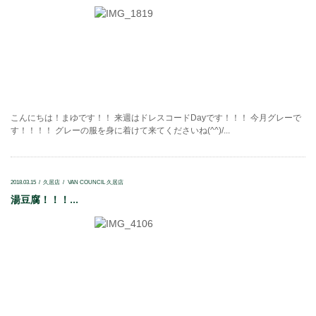
こんにちは！まゆです！！ 来週はドレスコードDayです！！！ 今月グレーで
す！！！！ グレーの服を身に着けて来てくださいね(^^)/...
2018.03.15
久居店
VAN COUNCIL 久居店
湯豆腐！！！...