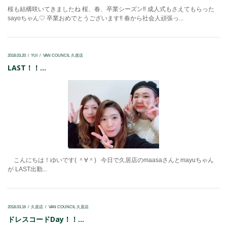
桜も結構咲いてきましたね 桜、春、卒業シーズン‼ 成人式もさえてもらった
sayoちゃん♡ 卒業おめでとうございます‼ 春から社会人頑張っ...
2018.03.20
YUI
VAN COUNCIL 久居店
LAST！！...
こんにちは！ゆいです( ＾∀＾) 今日で久居店のmaasaさんとmayuちゃん
が LAST出勤...
2018.03.16
久居店
VAN COUNCIL 久居店
ドレスコードDay！！...