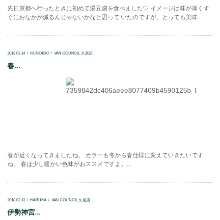
先日京都へ行ったときに初めて湯豆腐を食べました♡ イメージは味が薄くす
ぐにおなかが減るんじゃないかなと思って いたのですが、とっても美味...
2018.03.14
NUNOBIKI
VAN COUNCIL 久居店
春...
春が近くなってきましたね。 カラーも冬から春仕様に変えていきたいです
ね。 春は少し暖かい色味がおススメですよ。...
2018.03.13
HARUKA
VAN COUNCIL 久居店
伊勢神宮...