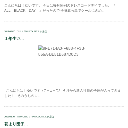
こんにちは！ゆいです。 今日は毎月恒例のドレスコードデイでした。 『
ALL BLACK DAY 』だったので 全身真っ黒でクールにきめ...
2018.04.07
YUI
VAN COUNCIL 久居店
１年生♡...
こんにちは！ゆいですヽ(*＾ω＾*)ﾉ ４月から新入社員の子達が入ってきま
した！ そのうちの１...
2018.03.30
NUNOBIKI
VAN COUNCIL 久居店
花より団子...