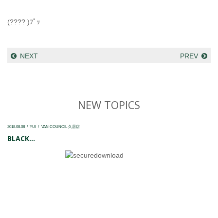
(???? )ﾌﾟｯ
NEXT
PREV
NEW TOPICS
2018.08.08
YUI
VAN COUNCIL 久居店
BLACK...