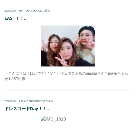
2018.03.20
YUI
VAN COUNCIL 久居店
LAST！！...
こんにちは！ゆいです( ＾∀＾) 今日で久居店のmaasaさんとmayuちゃん
が LAST出勤...
2018.03.16
久居店
VAN COUNCIL 久居店
ドレスコードDay！！...