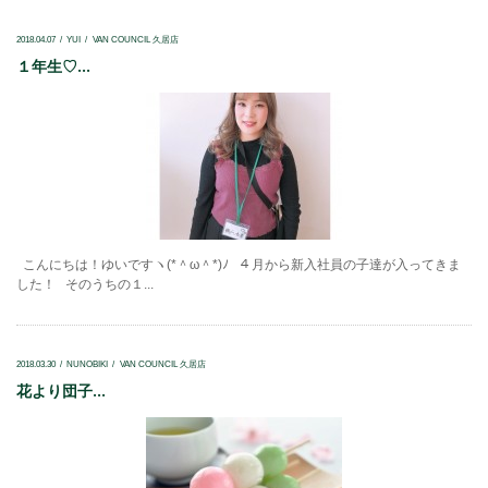
2018.04.07
YUI
VAN COUNCIL 久居店
１年生♡...
こんにちは！ゆいですヽ(*＾ω＾*)ﾉ ４月から新入社員の子達が入ってきま
した！ そのうちの１...
2018.03.30
NUNOBIKI
VAN COUNCIL 久居店
花より団子...