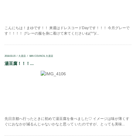
こんにちは！まゆです！！ 来週はドレスコードDayです！！！ 今月グレーで
す！！！！ グレーの服を身に着けて来てくださいね(^^)/...
2018.03.15
久居店
VAN COUNCIL 久居店
湯豆腐！！！...
先日京都へ行ったときに初めて湯豆腐を食べました♡ イメージは味が薄くす
ぐにおなかが減るんじゃないかなと思って いたのですが、とっても美味...