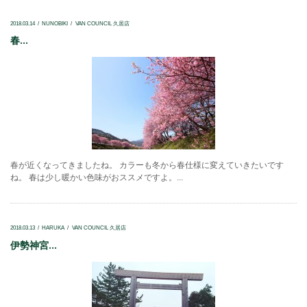
2018.03.14
NUNOBIKI
VAN COUNCIL 久居店
春...
春が近くなってきましたね。 カラーも冬から春仕様に変えていきたいです
ね。 春は少し暖かい色味がおススメですよ。...
2018.03.13
HARUKA
VAN COUNCIL 久居店
伊勢神宮...