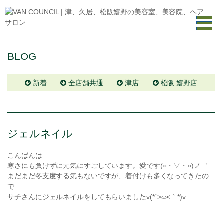
BLOG
新着
全店舗共通
津店
松阪 嬉野店
ジェルネイル
こんばんは
寒さにも負けずに元気にすごしています。愛です(○・▽・○)ノ゛
まだまだ冬支度する気もないですが、着付けも多くなってきたの
で
サチさんにジェルネイルをしてもらいましたv(*´>ω<｀*)v