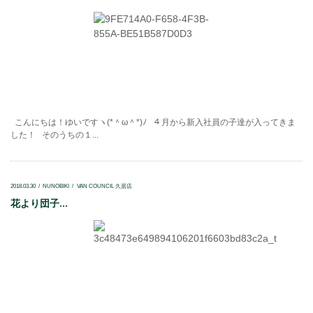
こんにちは！ゆいですヽ(*＾ω＾*)ﾉ ４月から新入社員の子達が入ってきま
した！ そのうちの１...
2018.03.30
NUNOBIKI
VAN COUNCIL 久居店
花より団子...