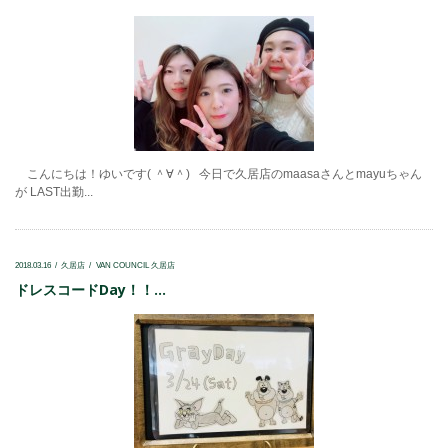
こんにちは！ゆいです( ＾∀＾) 今日で久居店のmaasaさんとmayuちゃん
が LAST出勤...
2018.03.16
久居店
VAN COUNCIL 久居店
ドレスコードDay！！...