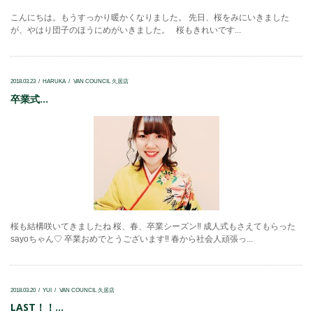
こんにちは。もうすっかり暖かくなりました。 先日、桜をみにいきました
が、やはり団子のほうにめがいきました。 桜もきれいです...
2018.03.23
HARUKA
VAN COUNCIL 久居店
卒業式...
桜も結構咲いてきましたね 桜、春、卒業シーズン‼ 成人式もさえてもらった
sayoちゃん♡ 卒業おめでとうございます‼ 春から社会人頑張っ...
2018.03.20
YUI
VAN COUNCIL 久居店
LAST！！...