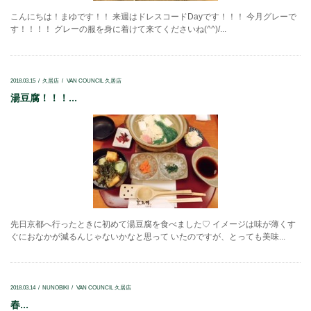
こんにちは！まゆです！！ 来週はドレスコードDayです！！！ 今月グレーで
す！！！！ グレーの服を身に着けて来てくださいね(^^)/...
2018.03.15
久居店
VAN COUNCIL 久居店
湯豆腐！！！...
先日京都へ行ったときに初めて湯豆腐を食べました♡ イメージは味が薄くす
ぐにおなかが減るんじゃないかなと思って いたのですが、とっても美味...
2018.03.14
NUNOBIKI
VAN COUNCIL 久居店
春...